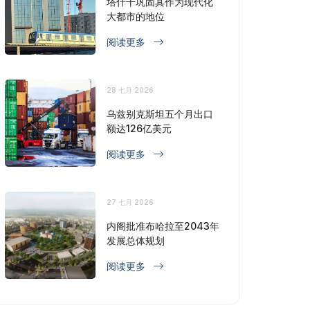
塔什干巩固其作为现代化
大都市的地位
阅读更多
28 七月 2026
乌兹别克斯坦五个月出口
额达126亿美元
阅读更多
27 七月 2026
内阁批准布哈拉至2043年
发展总体规划
阅读更多