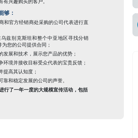
有有兴趣购买的客户。
知
司能够：
承运商
商和官方经销商处采购的公司代表进行直
 在乌兹别克斯坦和整个中亚地区寻找分销
并为您的公司提供合同；
的发展和技术，展示您产品的优势；
争环境并接收目标受众代表的宝贵反馈；
并提高其认知度；
可靠和稳定发展的公司的声誉。
进行了一年一度的大规模宣传活动，包括