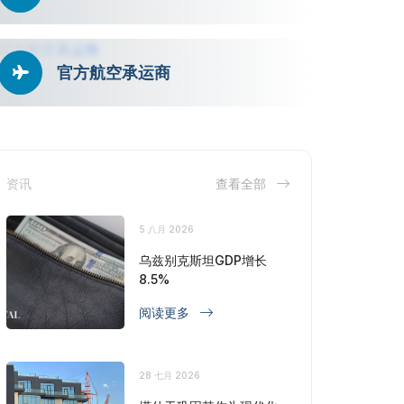
官方航空承运商
资讯
查看全部
5 八月 2026
乌兹别克斯坦GDP增长
8.5%
阅读更多
28 七月 2026