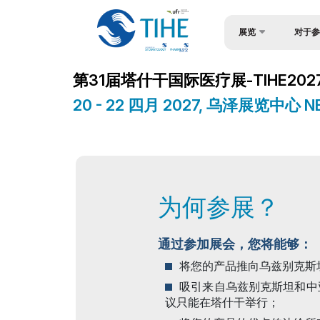
展览
对于参
关于展会
为何参展
第31届塔什干国际医疗展-TIHE202
展覽部分
观众简介
20 - 22 四月 2027, 乌泽展览中心
产品类别
入境签证
参展商名单
参与机会
商务活动计划
工作时间
为何参展？
官方支持
展位预订
地点及工作时间
成为赞助
通过参加展会，您将能够：
世博日报
展台搭建
将您的产品推向乌兹别克斯
媒体支持
官方酒店
吸引来自乌兹别克斯坦和中
议只能在塔什干举行；
在乌兹别克斯坦做生意
货物与交