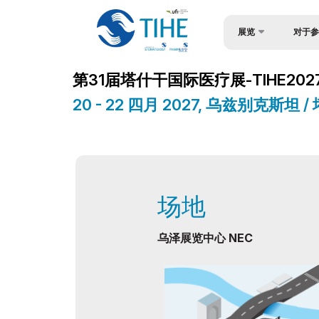
展览
对于参
关于展会
为何参展
第31届塔什干国际医疗展-TIHE202
展覽部分
观众简介
20 - 22 四月 2027, 乌兹别克斯坦 
产品类别
入境签证
参展商名单
参与机会
商务活动计划
工作时间
场地
官方支持
展位预订
地点及工作时间
成为赞助
乌泽展览中心 NEC
世博日报
展台搭建
媒体支持
官方酒店
在乌兹别克斯坦做生意
货物与交