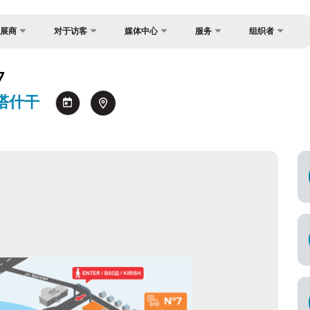
展商
对于访客
媒体中心
服务
组织者
反馈
国家焦点
照片库
为什么访问？
？
7
联系方式
货物与交付
视频库
工作时间
/ 塔什干
关于主办方
官方旅行社
新闻稿
参观展览
制度
签证
消息
如何前往展会
注册为媒体
场地
参观规则
官方旅行社
商
付