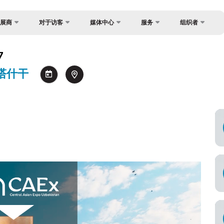
展商
对于访客
媒体中心
服务
组织者
反馈
国家焦点
照片库
为什么访问？
？
7
联系方式
货物与交付
视频库
工作时间
/ 塔什干
关于主办方
官方旅行社
新闻稿
参观展览
制度
签证
消息
如何前往展会
注册为媒体
场地
参观规则
官方旅行社
商
付