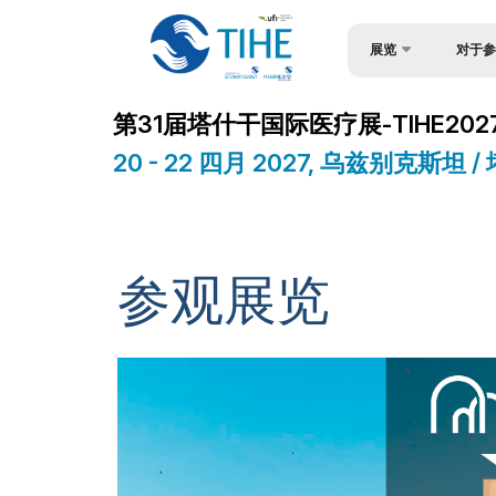
展览
对于参
关于展会
为何参展
第31届塔什干国际医疗展-TIHE202
展覽部分
观众简介
20 - 22 四月 2027, 乌兹别克斯坦 
产品类别
入境签证
参展商名单
参与机会
商务活动计划
工作时间
参观展览
官方支持
展位预订
地点及工作时间
成为赞助
世博日报
展台搭建
媒体支持
官方酒店
在乌兹别克斯坦做生意
货物与交