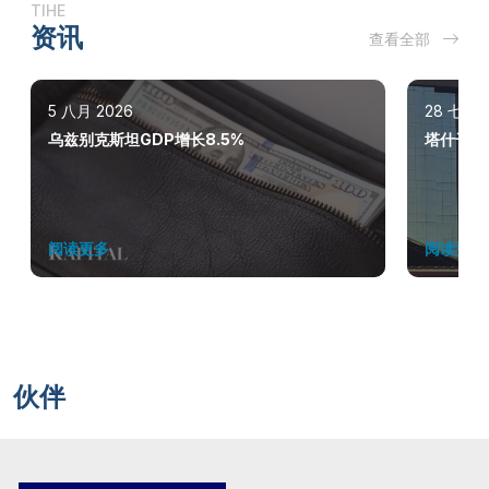
TIHE
资讯
查看全部
5 八月 2026
28 七月 
乌兹别克斯坦GDP增长8.5%
塔什干巩
阅读更多
阅读更多
伙伴