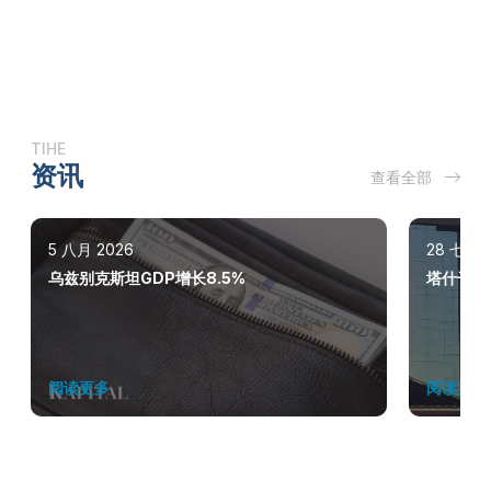
TIHE
资讯
查看全部
5 八月 2026
28 七月 
乌兹别克斯坦GDP增长8.5%
塔什干巩
阅读更多
阅读更多