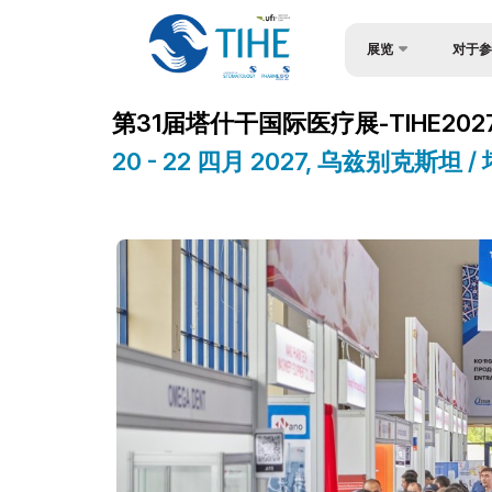
展览
对于参
关于展会
为何参展
第31届塔什干国际医疗展-TIHE202
展覽部分
观众简介
20 - 22 四月 2027, 乌兹别克斯坦 
产品类别
入境签证
参展商名单
参与机会
商务活动计划
工作时间
官方支持
展位预订
地点及工作时间
成为赞助
世博日报
展台搭建
媒体支持
官方酒店
在乌兹别克斯坦做生意
货物与交