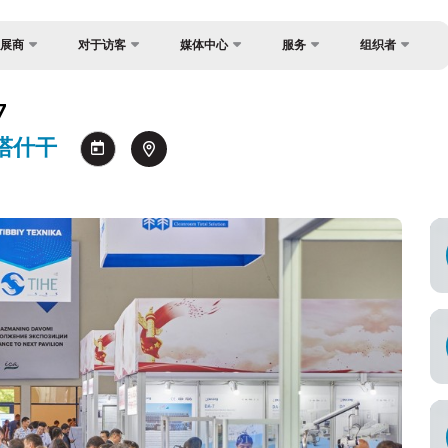
展商
对于访客
媒体中心
服务
组织者
反馈
国家焦点
照片库
为什么访问？
？
7
联系方式
货物与交付
视频库
工作时间
/ 塔什干
关于主办方
官方旅行社
新闻稿
参观展览
制度
签证
消息
如何前往展会
注册为媒体
场地
参观规则
官方旅行社
商
付