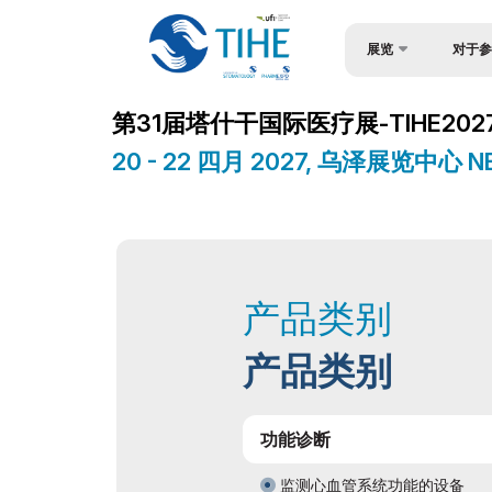
展览
对于参
关于展会
为何参展
第31届塔什干国际医疗展-TIHE202
展覽部分
观众简介
20 - 22 四月 2027, 乌泽展览中心
产品类别
入境签证
参展商名单
参与机会
商务活动计划
工作时间
产品类别
官方支持
展位预订
地点及工作时间
成为赞助
产品类别
世博日报
展台搭建
媒体支持
官方酒店
功能诊断
在乌兹别克斯坦做生意
货物与交
监测心血管系统功能的设备