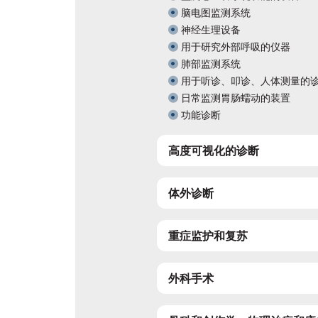
脑电图监测系统
展后结果
参展商须
神经生理设备
官方目录
官方航空
用于研究外部呼吸的仪器
肺部监测系统
用于听诊、叩诊、人体测量的
日常监测胃肠蠕动的装置
功能诊断
高度可视化的诊断
体外诊断
重症监护和复苏
外科手术