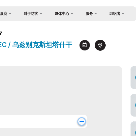
展商
对于访客
媒体中心
服务
组织者
反馈
国家焦点
照片库
为什么访问？
？
7
联系方式
货物与交付
视频库
工作时间
 NEC / 乌兹别克斯坦塔什干
关于主办方
官方旅行社
新闻稿
参观展览
制度
签证
消息
如何前往展会
注册为媒体
场地
参观规则
官方旅行社
商
付