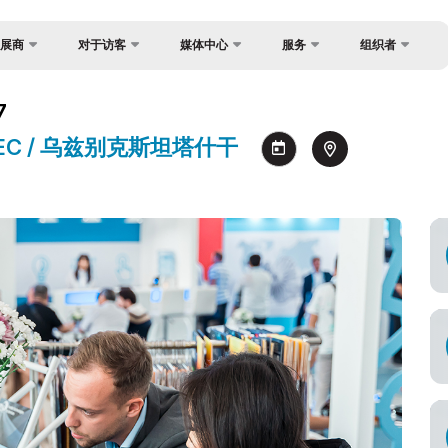
展商
对于访客
媒体中心
服务
组织者
反馈
国家焦点
照片库
为什么访问？
？
7
联系方式
货物与交付
视频库
工作时间
 NEC / 乌兹别克斯坦塔什干
关于主办方
官方旅行社
新闻稿
参观展览
制度
签证
消息
如何前往展会
注册为媒体
场地
参观规则
官方旅行社
商
付