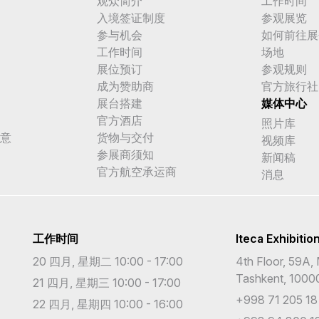
观众简介
工作时间
入境签证制度
参观展览
参与机会
如何前往展
工作时间
场地
展位预订
参观规则
成为赞助商
官方旅行社
展台搭建
媒体中心
官方酒店
照片库
意
货物与交付
视频库
参展商须知
新闻稿
官方航空承运商
消息
工作时间
Iteca Exhibitio
20 四月, 星期二 10:00 - 17:00
4th Floor, 59A, 
Tashkent, 1000
21 四月, 星期三 10:00 - 17:00
+998 71 205 18
22 四月, 星期四 10:00 - 16:00