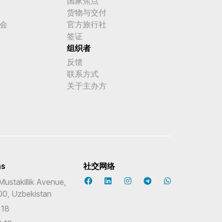
国家焦点
货物与交付
会
官方旅行社
签证
组织者
反馈
联系方式
关于主办方
ns
社交网络
Mustakillik Avenue,
00, Uzbekistan
 18