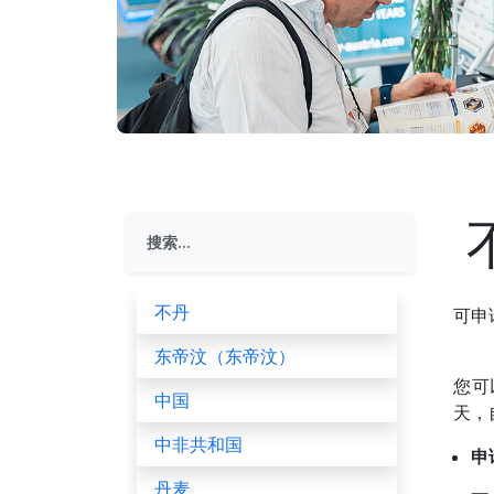
展后结果
参展商须
官方目录
官方航空
不丹
可申请
东帝汶（东帝汶）
您可
中国
天，
中非共和国
申
丹麦