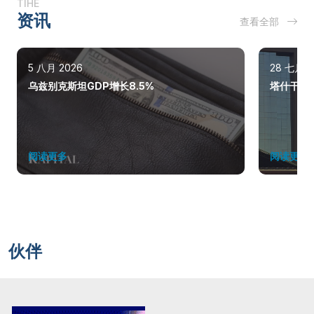
TIHE
资讯
查看全部
5 八月 2026
28 七月 2
乌兹别克斯坦GDP增长8.5%
塔什干巩
阅读更多
阅读更多
伙伴