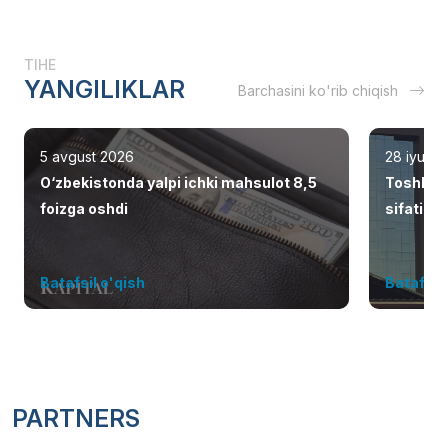
TIHE
YANGILIKLAR
Barchasini ko'rib chiqish
5 avgust 2026
28 iyul 2
O‘zbekistonda yalpi ichki mahsulot 8,5
Toshken
foizga oshdi
sifatid
Batafsil o'qish
Batafsil 
PARTNERS