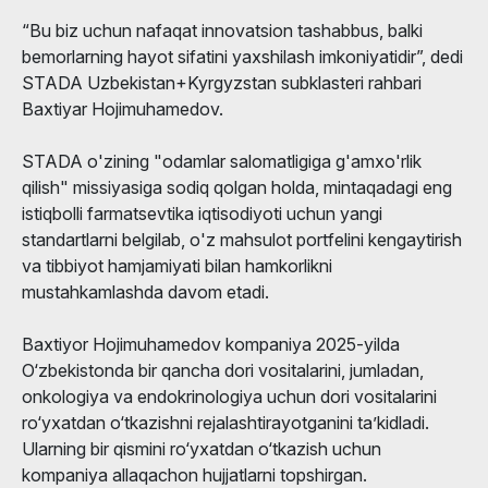
“Bu biz uchun nafaqat innovatsion tashabbus, balki
bemorlarning hayot sifatini yaxshilash imkoniyatidir”, dedi
STADA Uzbekistan+Kyrgyzstan subklasteri rahbari
Baxtiyar Hojimuhamedov.
STADA o'zining "odamlar salomatligiga g'amxo'rlik
qilish" missiyasiga sodiq qolgan holda, mintaqadagi eng
istiqbolli farmatsevtika iqtisodiyoti uchun yangi
standartlarni belgilab, o'z mahsulot portfelini kengaytirish
va tibbiyot hamjamiyati bilan hamkorlikni
mustahkamlashda davom etadi.
Baxtiyor Hojimuhamedov kompaniya 2025-yilda
O‘zbekistonda bir qancha dori vositalarini, jumladan,
onkologiya va endokrinologiya uchun dori vositalarini
ro‘yxatdan o‘tkazishni rejalashtirayotganini ta’kidladi.
Ularning bir qismini ro‘yxatdan o‘tkazish uchun
kompaniya allaqachon hujjatlarni topshirgan.