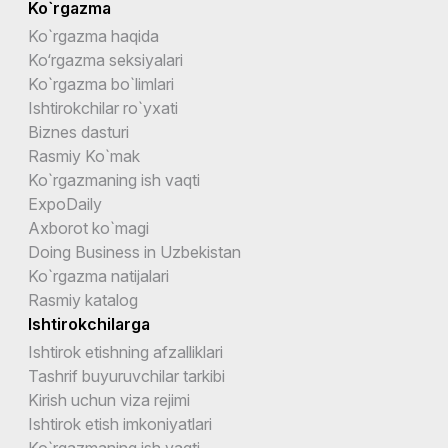
Ko`rgazma
Ko`rgazma haqida
Ko‘rgazma seksiyalari
Ko`rgazma bo`limlari
Ishtirokchilar ro`yxati
Biznes dasturi
Rasmiy Ko`mak
Ko`rgazmaning ish vaqti
ExpoDaily
Axborot ko`magi
Doing Business in Uzbekistan
Ko`rgazma natijalari
Rasmiy katalog
Ishtirokchilarga
Ishtirok etishning afzalliklari
Tashrif buyuruvchilar tarkibi
Kirish uchun viza rejimi
Ishtirok etish imkoniyatlari