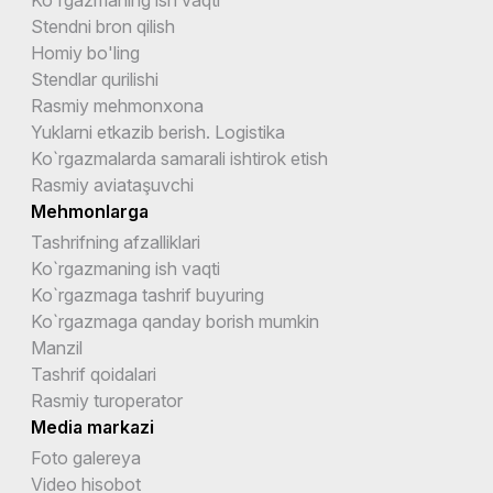
Ko`rgazmaning ish vaqti
Stendni bron qilish
Homiy bo'ling
Stendlar qurilishi
Rasmiy mehmonxona
Yuklarni etkazib berish. Logistika
Ko`rgazmalarda samarali ishtirok etish
Rasmiy aviataşuvchi
Mehmonlarga
Tashrifning afzalliklari
Ko`rgazmaning ish vaqti
Ko`rgazmaga tashrif buyuring
Ko`rgazmaga qanday borish mumkin
Manzil
Tashrif qoidalari
Rasmiy turoperator
Media markazi
Foto galereya
Video hisobot