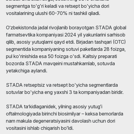
segmentga to'g'ri keladi va retsept bo'yicha dori
vositalarining ulushi 60-70% ni tashkil qiladi.
O‘zbekistonda jadal rivojlanib borayotgan STADA global
farmatsevtika kompaniyasi 2024 yil yakunlarini sarhisob
qilib, asosiy yutuqlarni qayd etdi. Birjadan tashqari (OTC)
segmentida kompaniyaning sotuvi paketlarda 28 foizga,
pul ko'rinishida esa 50 foizga o'sdi. Kaltsiy preparati
bozorda STADA mavqeini mustahkamlab, sotuvda
yetakchiga aylandi.
STADA retseptsiz va retsept bo'yicha segmentlarda
sotuvlar bo'yicha eng yaxshi 3 ta kompaniyadan biridir.
STADA taʼkidlaganidek, yilning asosiy yutugʻi
oftalmologiyada birinchi biosimilyar – keksa bemorlarda
nam makula degeneratsiyasini davolash uchun dori
vositasini ishlab chiqarish boʻldi.