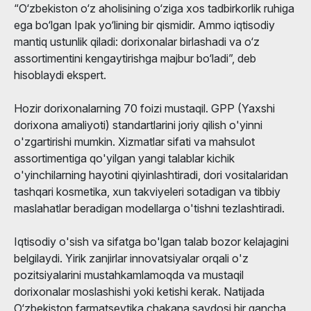
“O‘zbekiston o‘z aholisining o‘ziga xos tadbirkorlik ruhiga
ega bo‘lgan Ipak yo‘lining bir qismidir. Ammo iqtisodiy
mantiq ustunlik qiladi: dorixonalar birlashadi va o‘z
assortimentini kengaytirishga majbur bo‘ladi”, deb
hisoblaydi ekspert.
Hozir dorixonalarning 70 foizi mustaqil. GPP (Yaxshi
dorixona amaliyoti) standartlarini joriy qilish o'yinni
o'zgartirishi mumkin. Xizmatlar sifati va mahsulot
assortimentiga qo'yilgan yangi talablar kichik
o'yinchilarning hayotini qiyinlashtiradi, dori vositalaridan
tashqari kosmetika, xun takviyeleri sotadigan va tibbiy
maslahatlar beradigan modellarga o'tishni tezlashtiradi.
Iqtisodiy o'sish va sifatga bo'lgan talab bozor kelajagini
belgilaydi. Yirik zanjirlar innovatsiyalar orqali o'z
pozitsiyalarini mustahkamlamoqda va mustaqil
dorixonalar moslashishi yoki ketishi kerak. Natijada
O‘zbekiston farmatsevtika chakana savdosi bir qancha