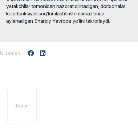
yetakchilar tomonidan nazorat qilinadigan, dorixonalar
ko‘p funksiyali sog‘lomlashtirish markazlariga
aylanadigan Sharqiy Yevropa yo‘lini takrorlaydi.
Ulashish
Teglar