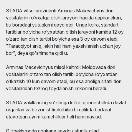
STADA vitse-prezidenti Arminas Makevichyus dori
vositalarini ro‘yxatga olish jarayoni haqida gapirar ekan,
bu boradagi yutuqlarni qayd etdi. Unga ko‘ra, standart
tartiblar bo‘yicha ro‘yxatdan o‘tish jarayoni kamida 12 oy,
o‘zaro tan olish tartibi bo‘yicha esa 3 oy davom etadi.
"Taraqqiyot aniq, lekin hali ham yaxshilanish uchun joy
bor", deya qo'shimcha qildi u.
Arminas Macevichyus misol keltirdi: Moldovada dori
vositalarini o‘zaro tan olish tartibi bo‘yicha ro‘yxatdan
o‘tkazish 10 kun davom etadi, bu esa aholiga sifatli dori
vositalaridan tezroq foydalanish imkonini beradi.
STADA vakillarining so‘zlariga ko‘ra, qonunchilikda davlat
organlari va bozor ishtirokchilari birgalikda bartaraf
etayotgan ayrim kamchiliklar hali ham mavjud.
O'zbekistonda chakana savdo ustunlik qiladi