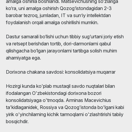
amalga oshirila boshlandi. Matsevichusning so‘zlariga
ko‘ra, uni amalga oshirish Qozog‘istondagidan 2-3
barobar tezroq, jumladan, IT va sun’iy intellektdan
foydalanish orqali amalga oshirilishi mumkin.
Dastur samarali bo‘lishi uchun tibbiy sug‘urtani joriy etish
va retsept berishdan tortib, dori-darmonlarni qabul
qilishgacha bo‘lgan jarayonlarni tartibga solish muhim
ahamiyatga ega.
Dorixona chakana savdosi: konsolidatsiya muqarrar
Hozirgi kunda ko'plab mustaqil savdo nuqtalari bilan
ifodalangan O'zbekistondagi dorixona bozori
konsolidatsiyaga o'tmoqda. Arminas Macevichius
ta'kidlaganidek, Rossiya va Qozog'istonda bo'lgani kabi
yirik o'yinchilarning kichik tarmoqlarni o'zlashtirishi tabiiy
bosqichdir.