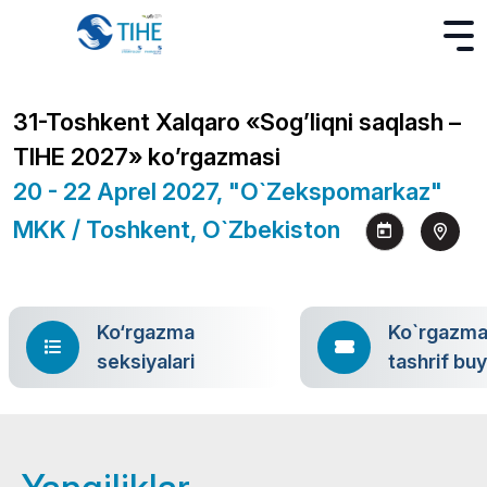
31-Toshkent Xalqaro «Sog’liqni saqlash –
TIHE 2027» ko’rgazmasi
20 - 22 Aprel 2027, "O`zekspomarkaz"
MKK / Toshkent, O`zbekiston
Ko‘rgazma
Ko`rgazm
seksiyalari
tashrif bu