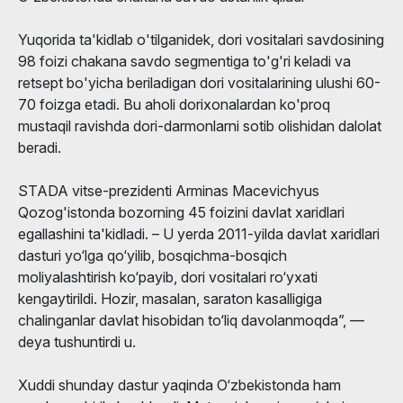
Yuqorida ta'kidlab o'tilganidek, dori vositalari savdosining
98 foizi chakana savdo segmentiga to'g'ri keladi va
retsept bo'yicha beriladigan dori vositalarining ulushi 60-
70 foizga etadi. Bu aholi dorixonalardan ko'proq
mustaqil ravishda dori-darmonlarni sotib olishidan dalolat
beradi.
STADA vitse-prezidenti Arminas Macevichyus
Qozog'istonda bozorning 45 foizini davlat xaridlari
egallashini ta'kidladi. – U yerda 2011-yilda davlat xaridlari
dasturi yo‘lga qo‘yilib, bosqichma-bosqich
moliyalashtirish ko‘payib, dori vositalari ro‘yxati
kengaytirildi. Hozir, masalan, saraton kasalligiga
chalinganlar davlat hisobidan to‘liq davolanmoqda”, —
deya tushuntirdi u.
Xuddi shunday dastur yaqinda O‘zbekistonda ham