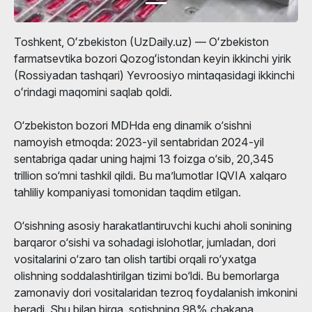
Toshkent, Oʻzbekiston (UzDaily.uz) — Oʻzbekiston
farmatsevtika bozori Qozogʻistondan keyin ikkinchi yirik
(Rossiyadan tashqari) Yevroosiyo mintaqasidagi ikkinchi
oʻrindagi maqomini saqlab qoldi.
O‘zbekiston bozori MDHda eng dinamik o‘sishni
namoyish etmoqda: 2023-yil sentabridan 2024-yil
sentabriga qadar uning hajmi 13 foizga o‘sib, 20,345
trillion so‘mni tashkil qildi. Bu maʼlumotlar IQVIA xalqaro
tahliliy kompaniyasi tomonidan taqdim etilgan.
O‘sishning asosiy harakatlantiruvchi kuchi aholi sonining
barqaror o‘sishi va sohadagi islohotlar, jumladan, dori
vositalarini o‘zaro tan olish tartibi orqali ro‘yxatga
olishning soddalashtirilgan tizimi bo‘ldi. Bu bemorlarga
zamonaviy dori vositalaridan tezroq foydalanish imkonini
beradi. Shu bilan birga, sotishning 98% chakana