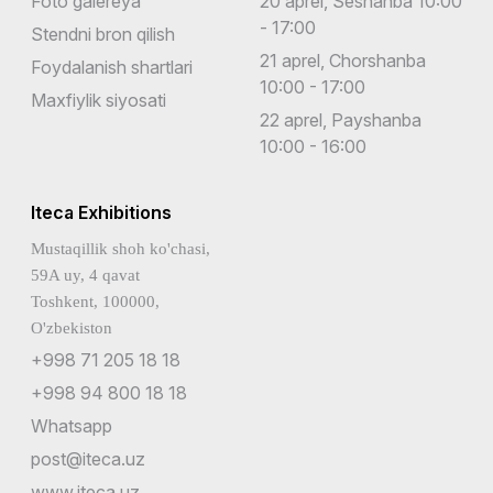
Foto galereya
20 aprel, Seshanba 10:00
- 17:00
Stendni bron qilish
21 aprel, Chorshanba
Foydalanish shartlari
10:00 - 17:00
Maxfiylik siyosati
22 aprel, Payshanba
10:00 - 16:00
Iteca Exhibitions
Mustaqillik shoh ko'chasi,
59A uy, 4 qavat
Toshkent, 100000,
O'zbekiston
+998 71 205 18 18
+998 94 800 18 18
Whatsapp
post@iteca.uz
www.iteca.uz