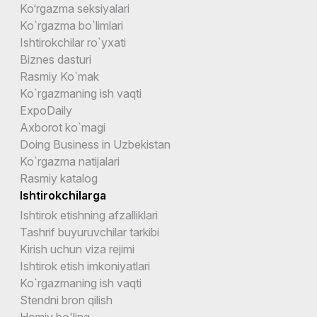
Ko‘rgazma seksiyalari
Ko`rgazma bo`limlari
Ishtirokchilar ro`yxati
Biznes dasturi
Rasmiy Ko`mak
Ko`rgazmaning ish vaqti
ExpoDaily
Axborot ko`magi
Doing Business in Uzbekistan
Ko`rgazma natijalari
Rasmiy katalog
Ishtirokchilarga
Ishtirok etishning afzalliklari
Tashrif buyuruvchilar tarkibi
Kirish uchun viza rejimi
Ishtirok etish imkoniyatlari
Ko`rgazmaning ish vaqti
Stendni bron qilish
Homiy bo'ling