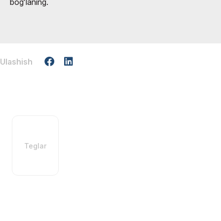
bogʻlaning.
Ulashish
Teglar