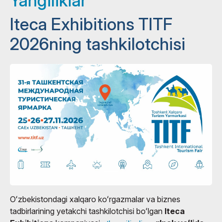
Yangiliklar
Iteca Exhibitions TITF
2026ning tashkilotchisi
Oʻzbekistondagi xalqaro koʻrgazmalar va biznes
tadbirlarining yetakchi tashkilotchisi boʻlgan
Iteca