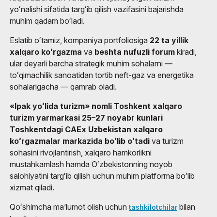
yoʻnalishi sifatida targʻib qilish vazifasini bajarishda
muhim qadam boʻladi.
Eslatib oʻtamiz, kompaniya portfoliosiga
22 ta yillik
xalqaro koʻrgazma
va
beshta nufuzli forum
kiradi,
ular deyarli barcha strategik muhim sohalarni —
toʻqimachilik sanoatidan tortib neft-gaz va energetika
sohalarigacha — qamrab oladi.
«Ipak yoʻlida turizm» nomli Toshkent xalqaro
turizm yarmarkasi 25–27 noyabr kunlari
Toshkentdagi CAEx Uzbekistan xalqaro
koʻrgazmalar markazida boʻlib oʻtadi
va turizm
sohasini rivojlantirish, xalqaro hamkorlikni
mustahkamlash hamda Oʻzbekistonning noyob
salohiyatini targʻib qilish uchun muhim platforma boʻlib
xizmat qiladi.
Qoʻshimcha maʼlumot olish uchun
bilan
tashkilotchilar