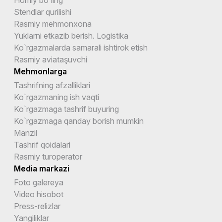
Stendlar qurilishi
Rasmiy mehmonxona
Yuklarni etkazib berish. Logistika
Ko`rgazmalarda samarali ishtirok etish
Rasmiy aviataşuvchi
Mehmonlarga
Tashrifning afzalliklari
Ko`rgazmaning ish vaqti
Ko`rgazmaga tashrif buyuring
Ko`rgazmaga qanday borish mumkin
Manzil
Tashrif qoidalari
Rasmiy turoperator
Media markazi
Foto galereya
Video hisobot
Press-relizlar
Yangiliklar