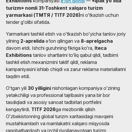
Exhibitions
kompaniyasi
—
«Ipak yoʻlida
eʼlon qilindi
turizm» nomli 31-Toshkent xalqaro turizm
yarmarkasi (ТМТЯ / TITF 2026)
ni oʻtkazish uchun
tender gʻolibi sifatida.
Yarmarkani tashkil etish va oʻtkazish boʻyicha tanlov joriy
yilning
2-aprelida
eʼlon qilingan va
8-aprelgacha
davom etdi. Ishchi guruhning fikriga koʻra,
Iteca
Exhibitions
tanlov shartlarini toʻliq qabul qildi, tadbirni
tashkil etish mexanizmini taklif qildi, reklama
kampaniyasini ishlab chiqdi va zarur reklama materiallarini
taqdim etdi.
Oʻtgan yili
30 yilligini
nishonlagan kompaniya oʻzining
yetakchiligi va professional tajribasini yana bir bor
tasdiqladi va asosiy sanoat tadbirlari portfelini
kengaytirdi.
TITF 2026
ga mezbonlik qilish
Oʻzbekistonning global turizm xaritasidagi mavqeini
mustahkamlash va mamlakatni xalqaro miqyosda
raqobatbardosh va izchil rivojlanayotgan turizm