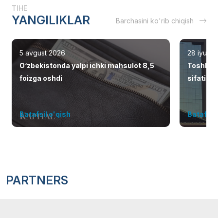
TIHE
YANGILIKLAR
Barchasini ko'rib chiqish
5 avgust 2026
28 iyul 2
O‘zbekistonda yalpi ichki mahsulot 8,5
Toshken
foizga oshdi
sifatid
Batafsil o'qish
Batafsil 
PARTNERS