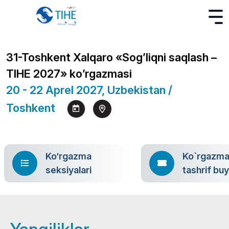
31-Toshkent Xalqaro «Sog’liqni saqlash –
TIHE 2027» ko’rgazmasi
20 - 22 Aprel 2027, Uzbekistan /
Toshkent
Ko‘rgazma
Ko`rgazm
seksiyalari
tashrif bu