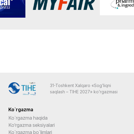
31-Toshkent Xalqaro «Sog’liqni
saqlash – TIHE 2027» ko’rgazmasi
Ko`rgazma
Ko`rgazma haqida
Ko‘rgazma seksiyalari
Ko`rgazma bo`limlari