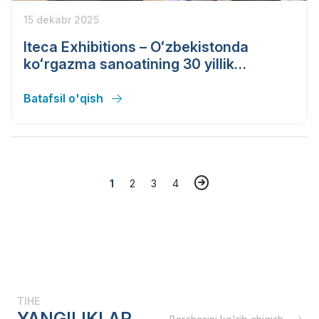
15 dekabr 2025
Iteca Exhibitions – Oʻzbekistonda
koʻrgazma sanoatining 30 yillik
rivojlanishi
Batafsil o'qish
1
2
3
4
TIHE
YANGILIKLAR