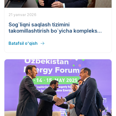
21 yanvar 2026
Sog`liqni saqlash tizimini
takomillashtirish bo`yicha kompleks
chora-tadbirlar taqdim etildi
Batafsil o'qish