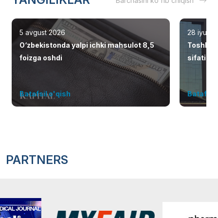
Barchasini ko'rib chiqish
5 avgust 2026
28 iyul 2
O‘zbekistonda yalpi ichki mahsulot 8,5
Toshken
foizga oshdi
sifatid
Batafsil o'qish
Batafsil 
PARTNERS