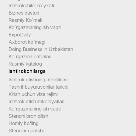
Ishtirokchilar ro`yxati
Biznes dasturi
Rasmiy Ko`mak
Ko`rgazmaning ish vaqti
ExpoDaily
Axborot ko`magi
Doing Business in Uzbekistan
Ko`rgazma natijalari
Rasmiy katalog
Ishtirokchilarga
Ishtirok etishning afzalliklari
Tashrif buyuruvchilar tarkibi
Kirish uchun viza rejimi
Ishtirok etish imkoniyatlari
Ko`rgazmaning ish vaqti
Stendni bron qilish
Homiy bo'ling
Stendlar qurilishi