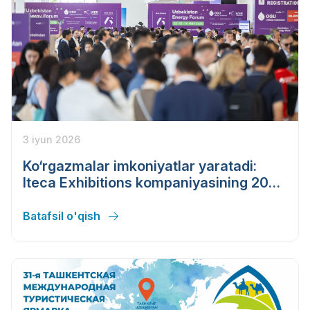
3 iyun 2026
Ko‘rgazmalar imkoniyatlar yaratadi:
Iteca Exhibitions kompaniyasining 2026
yil bahor mavsumi natijalari
Batafsil o'qish