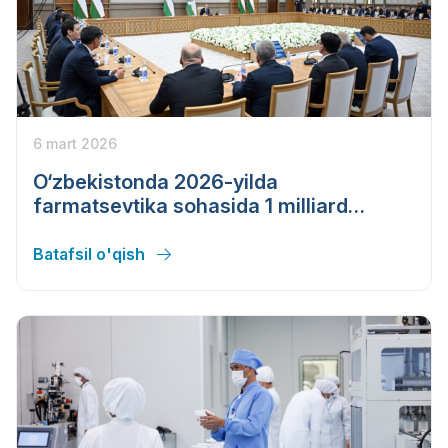
6 mart 2026
O‘zbekistonda 2026-yilda
farmatsevtika sohasida 1 milliard
dollarlik yangi loyihalar tayyorlanib,
ishga tushiriladi.
Batafsil o'qish