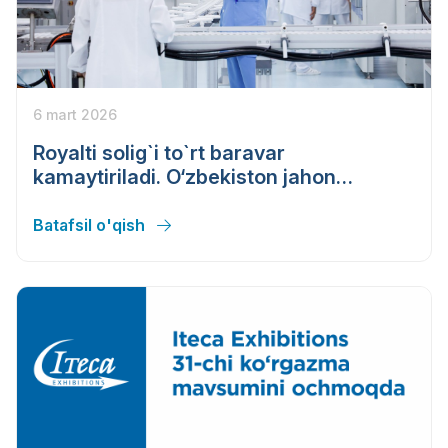
6 mart 2026
Royalti solig`i to`rt baravar
kamaytiriladi. O‘zbekiston jahon
farmatsevtika brendlarini jalb qilmoqchi
Batafsil o'qish