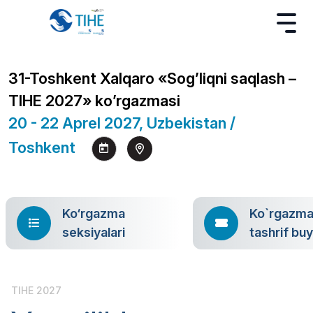
31-Toshkent Xalqaro «Sog’liqni saqlash –
TIHE 2027» ko’rgazmasi
20 - 22 Aprel 2027, Uzbekistan /
Toshkent
Ko‘rgazma
Ko`rgazm
seksiyalari
tashrif bu
TIHE 2027