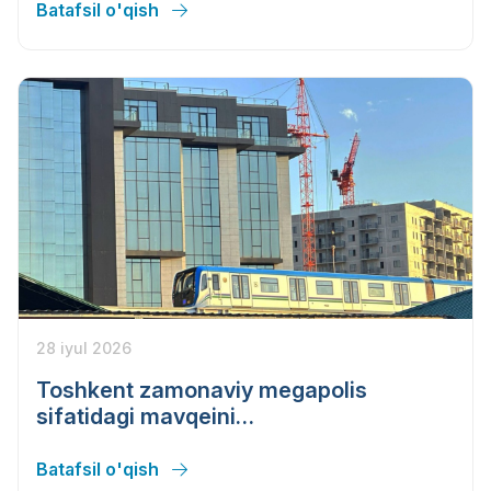
Batafsil o'qish
28 iyul 2026
Toshkent zamonaviy megapolis
sifatidagi mavqeini
mustahkamlamoqda
Batafsil o'qish