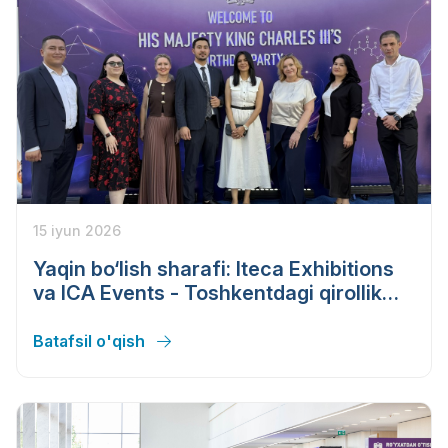
15 iyun 2026
Yaqin bo‘lish sharafi: Iteca Exhibitions
va ICA Events - Toshkentdagi qirollik
qabulining homiylari
Batafsil o'qish