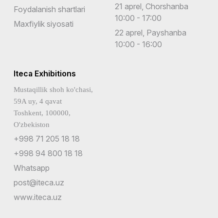
21 aprel, Chorshanba
Foydalanish shartlari
10:00 - 17:00
Maxfiylik siyosati
22 aprel, Payshanba
10:00 - 16:00
Iteca Exhibitions
Mustaqillik shoh ko'chasi,
59A uy, 4 qavat
Toshkent, 100000,
O'zbekiston
+998 71 205 18 18
+998 94 800 18 18
Whatsapp
post@iteca.uz
www.iteca.uz