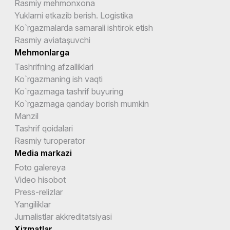
Rasmiy mehmonxona
Yuklarni etkazib berish. Logistika
Ko`rgazmalarda samarali ishtirok etish
Rasmiy aviataşuvchi
Mehmonlarga
Tashrifning afzalliklari
Ko`rgazmaning ish vaqti
Ko`rgazmaga tashrif buyuring
Ko`rgazmaga qanday borish mumkin
Manzil
Tashrif qoidalari
Rasmiy turoperator
Media markazi
Foto galereya
Video hisobot
Press-relizlar
Yangiliklar
Jurnalistlar akkreditatsiyasi
Xizmatlar