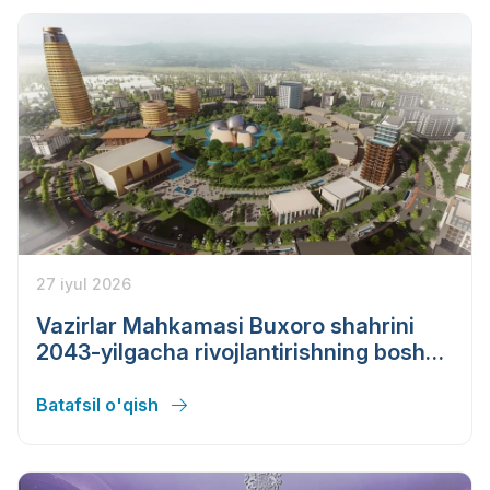
27 iyul 2026
Vazirlar Mahkamasi Buxoro shahrini
2043-yilgacha rivojlantirishning bosh
rejasini tasdiqladi
Batafsil o'qish