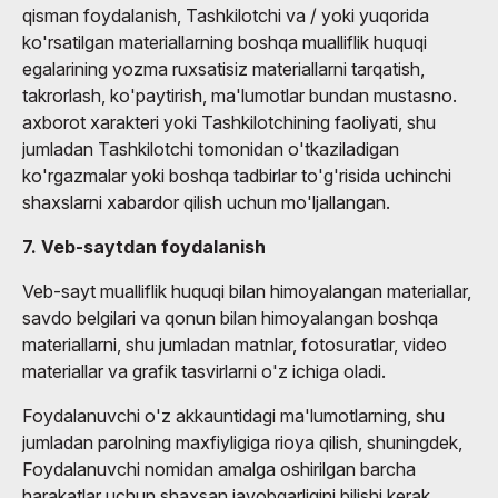
qisman foydalanish, Tashkilotchi va / yoki yuqorida
ko'rsatilgan materiallarning boshqa mualliflik huquqi
egalarining yozma ruxsatisiz materiallarni tarqatish,
takrorlash, ko'paytirish, ma'lumotlar bundan mustasno.
axborot xarakteri yoki Tashkilotchining faoliyati, shu
jumladan Tashkilotchi tomonidan o'tkaziladigan
ko'rgazmalar yoki boshqa tadbirlar to'g'risida uchinchi
shaxslarni xabardor qilish uchun mo'ljallangan.
7. Veb-saytdan foydalanish
Veb-sayt mualliflik huquqi bilan himoyalangan materiallar,
savdo belgilari va qonun bilan himoyalangan boshqa
materiallarni, shu jumladan matnlar, fotosuratlar, video
materiallar va grafik tasvirlarni o'z ichiga oladi.
Foydalanuvchi o'z akkauntidagi ma'lumotlarning, shu
jumladan parolning maxfiyligiga rioya qilish, shuningdek,
Foydalanuvchi nomidan amalga oshirilgan barcha
harakatlar uchun shaxsan javobgarligini bilishi kerak.