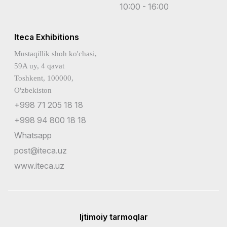
10:00 - 16:00
Iteca Exhibitions
Mustaqillik shoh ko'chasi,
59A uy, 4 qavat
Toshkent, 100000,
O'zbekiston
+998 71 205 18 18
+998 94 800 18 18
Whatsapp
post@iteca.uz
www.iteca.uz
Ijtimoiy tarmoqlar