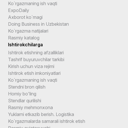
Ko`rgazmaning ish vaqti
ExpoDaily
Axborot ko`magi
Doing Business in Uzbekistan
Ko`rgazma natijalari
Rasmiy katalog
Ishtirokchilarga
Ishtirok etishning afzalliklari
Tashrif buyuruvchilar tarkibi
Kirish uchun viza rejimi
Ishtirok etish imkoniyatlari
Ko`rgazmaning ish vaqti
Stendni bron qilish
Homiy bo'ling
Stendlar qurilishi
Rasmiy mehmonxona
Yuklarni etkazib berish. Logistika
Ko`rgazmalarda samarali ishtirok etish
Rasmiy aviataşuvchi