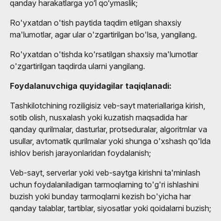
qanday harakatlarga yo‘l qo‘ymaslik;
Ro'yxatdan o'tish paytida taqdim etilgan shaxsiy
ma'lumotlar, agar ular o'zgartirilgan bo'lsa, yangilang.
Ro'yxatdan o'tishda ko'rsatilgan shaxsiy ma'lumotlar
o'zgartirilgan taqdirda ularni yangilang.
Foydalanuvchiga quyidagilar taqiqlanadi:
Tashkilotchining roziligisiz veb-sayt materiallariga kirish,
sotib olish, nusxalash yoki kuzatish maqsadida har
qanday qurilmalar, dasturlar, protseduralar, algoritmlar va
usullar, avtomatik qurilmalar yoki shunga o'xshash qo'lda
ishlov berish jarayonlaridan foydalanish;
Veb-sayt, serverlar yoki veb-saytga kirishni ta'minlash
uchun foydalaniladigan tarmoqlarning to'g'ri ishlashini
buzish yoki bunday tarmoqlarni kezish bo'yicha har
qanday talablar, tartiblar, siyosatlar yoki qoidalarni buzish;