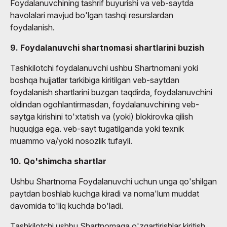
Foydalanuvchining tashrif buyurishi va veb-saytda
havolalari mavjud bo'lgan tashqi resurslardan
foydalanish.
9. Foydalanuvchi shartnomasi shartlarini buzish
Tashkilotchi foydalanuvchi ushbu Shartnomani yoki
boshqa hujjatlar tarkibiga kiritilgan veb-saytdan
foydalanish shartlarini buzgan taqdirda, foydalanuvchini
oldindan ogohlantirmasdan, foydalanuvchining veb-
saytga kirishini to'xtatish va (yoki) blokirovka qilish
huquqiga ega. veb-sayt tugatilganda yoki texnik
muammo va/yoki nosozlik tufayli.
10. Qo'shimcha shartlar
Ushbu Shartnoma Foydalanuvchi uchun unga qo'shilgan
paytdan boshlab kuchga kiradi va noma'lum muddat
davomida to'liq kuchda bo'ladi.
Tashkilotchi ushbu Shartnomaga o'zgartirishlar kiritish