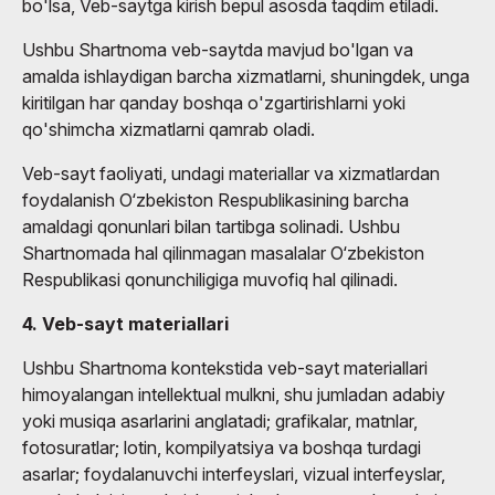
bo'lsa, Veb-saytga kirish bepul asosda taqdim etiladi.
Ushbu Shartnoma veb-saytda mavjud bo'lgan va
amalda ishlaydigan barcha xizmatlarni, shuningdek, unga
kiritilgan har qanday boshqa o'zgartirishlarni yoki
qo'shimcha xizmatlarni qamrab oladi.
Veb-sayt faoliyati, undagi materiallar va xizmatlardan
foydalanish O‘zbekiston Respublikasining barcha
amaldagi qonunlari bilan tartibga solinadi. Ushbu
Shartnomada hal qilinmagan masalalar O‘zbekiston
Respublikasi qonunchiligiga muvofiq hal qilinadi.
4. Veb-sayt materiallari
Ushbu Shartnoma kontekstida veb-sayt materiallari
himoyalangan intellektual mulkni, shu jumladan adabiy
yoki musiqa asarlarini anglatadi; grafikalar, matnlar,
fotosuratlar; lotin, kompilyatsiya va boshqa turdagi
asarlar; foydalanuvchi interfeyslari, vizual interfeyslar,