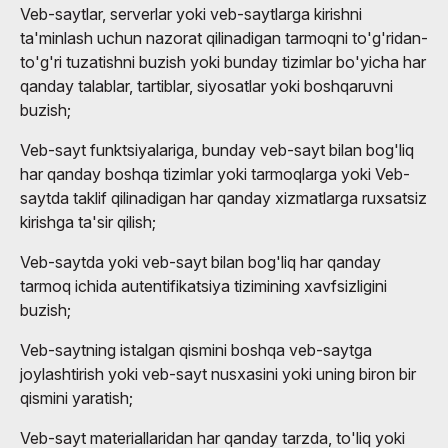
Veb-saytlar, serverlar yoki veb-saytlarga kirishni
ta'minlash uchun nazorat qilinadigan tarmoqni to'g'ridan-
to'g'ri tuzatishni buzish yoki bunday tizimlar bo'yicha har
qanday talablar, tartiblar, siyosatlar yoki boshqaruvni
buzish;
Veb-sayt funktsiyalariga, bunday veb-sayt bilan bog'liq
har qanday boshqa tizimlar yoki tarmoqlarga yoki Veb-
saytda taklif qilinadigan har qanday xizmatlarga ruxsatsiz
kirishga ta'sir qilish;
Veb-saytda yoki veb-sayt bilan bog'liq har qanday
tarmoq ichida autentifikatsiya tizimining xavfsizligini
buzish;
Veb-saytning istalgan qismini boshqa veb-saytga
joylashtirish yoki veb-sayt nusxasini yoki uning biron bir
qismini yaratish;
Veb-sayt materiallaridan har qanday tarzda, to'liq yoki