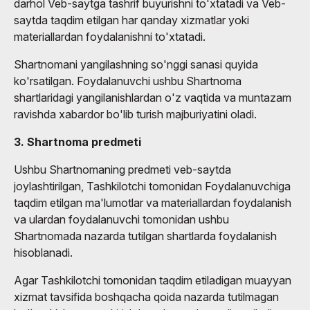
darhol Veb-saytga tashrif buyurishni to'xtatadi va Veb-
saytda taqdim etilgan har qanday xizmatlar yoki
materiallardan foydalanishni to'xtatadi.
Shartnomani yangilashning so'nggi sanasi quyida
ko'rsatilgan. Foydalanuvchi ushbu Shartnoma
shartlaridagi yangilanishlardan o'z vaqtida va muntazam
ravishda xabardor bo'lib turish majburiyatini oladi.
3. Shartnoma predmeti
Ushbu Shartnomaning predmeti veb-saytda
joylashtirilgan, Tashkilotchi tomonidan Foydalanuvchiga
taqdim etilgan ma'lumotlar va materiallardan foydalanish
va ulardan foydalanuvchi tomonidan ushbu
Shartnomada nazarda tutilgan shartlarda foydalanish
hisoblanadi.
Agar Tashkilotchi tomonidan taqdim etiladigan muayyan
xizmat tavsifida boshqacha qoida nazarda tutilmagan