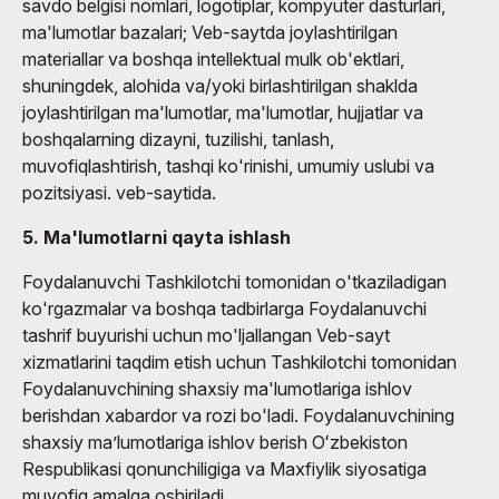
savdo belgisi nomlari, logotiplar, kompyuter dasturlari,
ma'lumotlar bazalari; Veb-saytda joylashtirilgan
materiallar va boshqa intellektual mulk ob'ektlari,
shuningdek, alohida va/yoki birlashtirilgan shaklda
joylashtirilgan ma'lumotlar, ma'lumotlar, hujjatlar va
boshqalarning dizayni, tuzilishi, tanlash,
muvofiqlashtirish, tashqi ko'rinishi, umumiy uslubi va
pozitsiyasi. veb-saytida.
5. Ma'lumotlarni qayta ishlash
Foydalanuvchi Tashkilotchi tomonidan o'tkaziladigan
ko'rgazmalar va boshqa tadbirlarga Foydalanuvchi
tashrif buyurishi uchun mo'ljallangan Veb-sayt
xizmatlarini taqdim etish uchun Tashkilotchi tomonidan
Foydalanuvchining shaxsiy ma'lumotlariga ishlov
berishdan xabardor va rozi bo'ladi. Foydalanuvchining
shaxsiy maʼlumotlariga ishlov berish Oʻzbekiston
Respublikasi qonunchiligiga va Maxfiylik siyosatiga
muvofiq amalga oshiriladi.