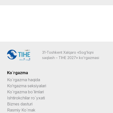
31-Toshkent Xalqaro «Sog’liqni
saqlash – TIHE 2027» ko’rgazmasi
Ko`rgazma
Ko`rgazma haqida
Ko‘rgazma seksiyalari
Ko`rgazma bo`limlari
Ishtirokchilar ro`yxati
Biznes dasturi
Rasmiy Ko`mak