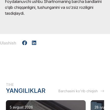
Foydalanuvchi ushbu Shartnomaning barcha bandlarini
o‘qib chiqqanligini, tushunganini va so‘zsiz roziligini
tasdiqlaydi.
Ulashish
TIHE
YANGILIKLAR
Barchasini ko'rib chiqish
5 avgust 2026
28 iyul 2