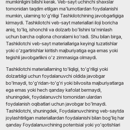
mumkinligini bilishi kerak. Veb-sayt uchinchi shaxslar
tomonidan taqdim etilgan ma'lumotlardan foydalanishi
mumkin, ularning to'g'riligi Tashkilotchining javobgarligiga
kirmaydi. Tashkilotchi veb-sayt materiallari iloji boricha
aniq, to'liq, ishonchli va dolzarb bo'lishini ta'minlash
uchun barcha oqilona choralarni ko'radi. Shu bilan birga,
Tashkilotchi veb-sayt materiallariga keyingi tuzatishlar
yoki o'zgartirishlar kiritish majburiyatiga ega emas yoki
tegishli javobgarlikni o'z zimmasiga olmaydi.
Tashkilotchi materiallarning to'liqligi, to'g'riligi yoki
dolzarbligi uchun foydalanuvchi oldida javobgar
bo'lmaydi, to'g'ridan-to'g'ri yoki bilvosita majburiyatlarga
ega emas yoki hech qanday kafolat bermaydi,
shuningdek, foydalanuvchi tomonidan ulardan
foydalanish oqibatlari uchun javobgar bo'lmaydi.
Tashkilotchi, shuningdek, Foydalanuvchining veb-saytda
joylashtirilgan materiallardan foydalanishi bilan bog'liq har
qanday Foydalanuvchining potentsial yoki yo'qotishlari