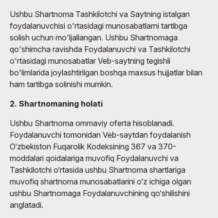
Ushbu Shartnoma Tashkilotchi va Saytning istalgan
foydalanuvchisi o'rtasidagi munosabatlarni tartibga
solish uchun mo'ljallangan. Ushbu Shartnomaga
qo'shimcha ravishda Foydalanuvchi va Tashkilotchi
o'rtasidagi munosabatlar Veb-saytning tegishli
bo'limlarida joylashtirilgan boshqa maxsus hujjatlar bilan
ham tartibga solinishi mumkin.
2. Shartnomaning holati
Ushbu Shartnoma ommaviy oferta hisoblanadi.
Foydalanuvchi tomonidan Veb-saytdan foydalanish
O‘zbekiston Fuqarolik Kodeksining 367 va 370-
moddalari qoidalariga muvofiq Foydalanuvchi va
Tashkilotchi o‘rtasida ushbu Shartnoma shartlariga
muvofiq shartnoma munosabatlarini o‘z ichiga olgan
ushbu Shartnomaga Foydalanuvchining qo‘shilishini
anglatadi.