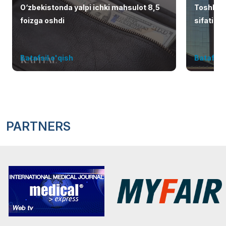
O‘zbekistonda yalpi ichki mahsulot 8,5
Toshken
foizga oshdi
sifatid
Batafsil o'qish
Batafsil 
PARTNERS