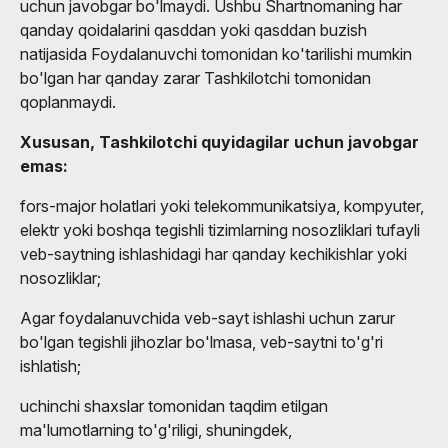
uchun javobgar bo'lmaydi. Ushbu Shartnomaning har
qanday qoidalarini qasddan yoki qasddan buzish
natijasida Foydalanuvchi tomonidan ko'tarilishi mumkin
bo'lgan har qanday zarar Tashkilotchi tomonidan
qoplanmaydi.
Xususan, Tashkilotchi quyidagilar uchun javobgar
emas:
fors-major holatlari yoki telekommunikatsiya, kompyuter,
elektr yoki boshqa tegishli tizimlarning nosozliklari tufayli
veb-saytning ishlashidagi har qanday kechikishlar yoki
nosozliklar;
Agar foydalanuvchida veb-sayt ishlashi uchun zarur
bo'lgan tegishli jihozlar bo'lmasa, veb-saytni to'g'ri
ishlatish;
uchinchi shaxslar tomonidan taqdim etilgan
ma'lumotlarning to'g'riligi, shuningdek,