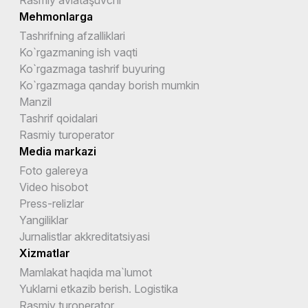
Mehmonlarga
Tashrifning afzalliklari
Ko`rgazmaning ish vaqti
Ko`rgazmaga tashrif buyuring
Ko`rgazmaga qanday borish mumkin
Manzil
Tashrif qoidalari
Rasmiy turoperator
Media markazi
Foto galereya
Video hisobot
Press-relizlar
Yangiliklar
Jurnalistlar akkreditatsiyasi
Xizmatlar
Mamlakat haqida ma`lumot
Yuklarni etkazib berish. Logistika
Rasmiy turoperator