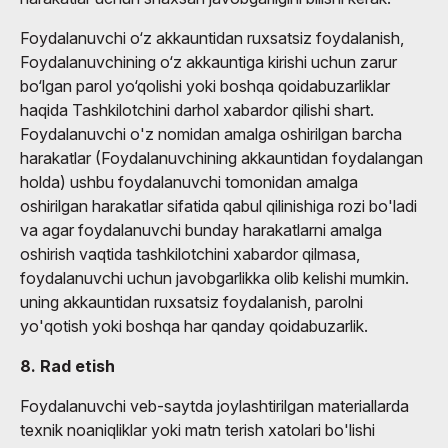
Foydalanuvchi o‘z akkauntidan ruxsatsiz foydalanish,
Foydalanuvchining o‘z akkauntiga kirishi uchun zarur
bo‘lgan parol yo‘qolishi yoki boshqa qoidabuzarliklar
haqida Tashkilotchini darhol xabardor qilishi shart.
Foydalanuvchi o'z nomidan amalga oshirilgan barcha
harakatlar (Foydalanuvchining akkauntidan foydalangan
holda) ushbu foydalanuvchi tomonidan amalga
oshirilgan harakatlar sifatida qabul qilinishiga rozi bo'ladi
va agar foydalanuvchi bunday harakatlarni amalga
oshirish vaqtida tashkilotchini xabardor qilmasa,
foydalanuvchi uchun javobgarlikka olib kelishi mumkin.
uning akkauntidan ruxsatsiz foydalanish, parolni
yo'qotish yoki boshqa har qanday qoidabuzarlik.
8. Rad etish
Foydalanuvchi veb-saytda joylashtirilgan materiallarda
texnik noaniqliklar yoki matn terish xatolari bo'lishi