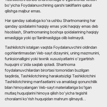
bo'yicha Foydalanuvchining qarshi takliflarini qabul
qilishga majbur emas.
Har qanday sababga ko'ra ushbu Shartnomaning har
qanday qoidalarini haqiqiy emas yoki haqiqiy emas deb
hisoblash, Shartnomaning boshqa qoidalarining haqiqiy
emasligiga yoki qo'llanilmasligiga olib kelmaydi.
Tashkilotchi istalgan vaqtda Foydalanuvchini oldindan
ogohlantirmasdan Veb-sayt dizaynini, uning mazmunini,
funksionalligini yoki texnik xususiyatlarini o'zgartirish
huquqini o'zida saqlab qoladi. Shartnoma
foydalanuvchilardan birortasi tomonidan buzilgan
taqdirda, Tashkilotchining harakatsizligi Tashkilotchini
Tashkilotchining manfaatlarini va amaldagi qonunchilik
bilan himoyalangan Veb-sayt materiallariga bo'lgan
mutlaq huquqlarini himoya qilish bo'yicha tegishli
choralarni ko'rish huquqidan mahrum qilmaydi. .