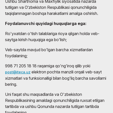
Ushbu Shartnoma va Maxfiylik siyosatida nazarda
tutilgan va O‘zbekiston Respublikasi qonunchiligida
taqiqlanmagan boshqa harakatlarni amalga oshirish.
Foydalanuvchi quyidagi huquqlarga ega:
Ro'yxatdan o'tish talablariga rioya qilgan holda veb-
saytga kirish huquqiga ega bo'lish;
Veb-saytda mavjud bo'lgan barcha xizmatlardan
foydalaning;
998 71 205 18 18 raqamiga qo'ng'iroq qilib yoki
elektron pochta manzili orqali veb-sayt
post@iteca.uz
xizmatlari va funksionalligi bilan bog'liq barcha savollarni
bering.
Uni faqat shu maqsadlarda va O'zbekiston
Respublikasining amaldagi qonunchiligida ruxsat etilgan
tartibda va ushbu Qonunda nazarda tutilgan tartibda
foydalaning.