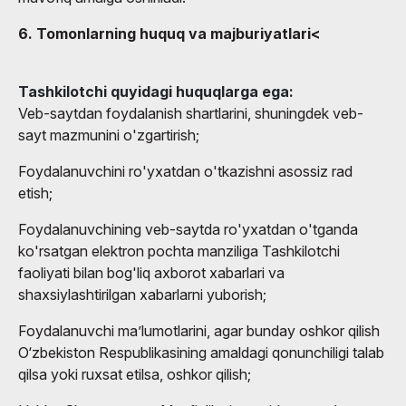
6. Tomonlarning huquq va majburiyatlari<
Tashkilotchi quyidagi huquqlarga ega:
Veb-saytdan foydalanish shartlarini, shuningdek veb-
sayt mazmunini o'zgartirish;
Foydalanuvchini ro'yxatdan o'tkazishni asossiz rad
etish;
Foydalanuvchining veb-saytda ro'yxatdan o'tganda
ko'rsatgan elektron pochta manziliga Tashkilotchi
faoliyati bilan bog'liq axborot xabarlari va
shaxsiylashtirilgan xabarlarni yuborish;
Foydalanuvchi ma’lumotlarini, agar bunday oshkor qilish
O‘zbekiston Respublikasining amaldagi qonunchiligi talab
qilsa yoki ruxsat etilsa, oshkor qilish;