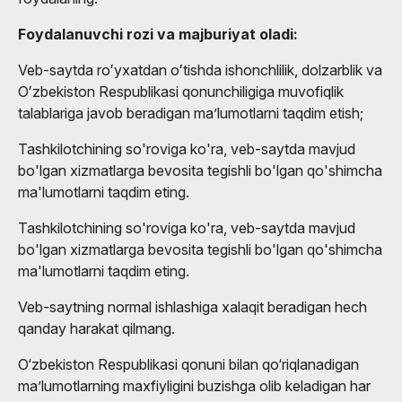
Foydalanuvchi rozi va majburiyat oladi:
Veb-saytda roʻyxatdan oʻtishda ishonchlilik, dolzarblik va
Oʻzbekiston Respublikasi qonunchiligiga muvofiqlik
talablariga javob beradigan maʼlumotlarni taqdim etish;
Tashkilotchining so'roviga ko'ra, veb-saytda mavjud
bo'lgan xizmatlarga bevosita tegishli bo'lgan qo'shimcha
ma'lumotlarni taqdim eting.
Tashkilotchining so'roviga ko'ra, veb-saytda mavjud
bo'lgan xizmatlarga bevosita tegishli bo'lgan qo'shimcha
ma'lumotlarni taqdim eting.
Veb-saytning normal ishlashiga xalaqit beradigan hech
qanday harakat qilmang.
O‘zbekiston Respublikasi qonuni bilan qo‘riqlanadigan
ma’lumotlarning maxfiyligini buzishga olib keladigan har