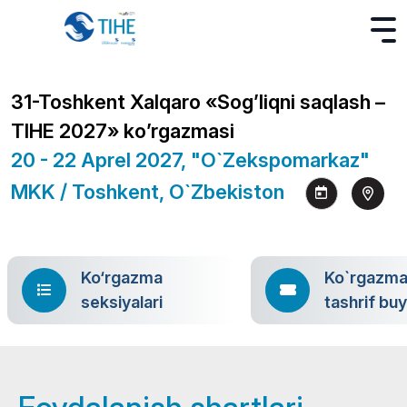
31-Toshkent Xalqaro «Sog’liqni saqlash –
TIHE 2027» ko’rgazmasi
20 - 22 Aprel 2027, "O`zekspomarkaz"
MKK / Toshkent, O`zbekiston
Ko‘rgazma
Ko`rgazm
seksiyalari
tashrif bu