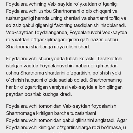
Foydalanuvchining Veb-saytda ro'yxatdan o'tganligi
Foydalanuvchi ushbu Shartnomani o'qib chiqqani va
tushunganligi hamda uning shartlari va shartlarini to'liq va
so'zsiz qabul qilganligi faktining tasdiqlanishi hisoblanadi.
Veb-saytdan foydalanganda, Foydalanuvchi Veb-saytda
ro'yxatdan o'tgan-qilmaganligidan qat'i nazar, ushbu
Shartnoma shartlariga rioya qilishi shart.
Foydalanuvchi shuni yodda tutishi kerakki, Tashkilotchi
istalgan vaqtda Foydalanuvchini xabardor qilmasdan
ushbu Shartnoma shartlarini o'zgartirish, qo'shish yoki
o'chirish huquqini o'zida saqlab qoladi. Shartnomaning
har bir o'zgartirilgan versiyasi veb-saytda e'lon qilingan
paytdan boshlab kuchga kiradi.
Foydalanuvchi tomonidan Veb-saytdan foydalanish
Shartnomaga kiritilgan barcha tuzatishlarni
Foydalanuvchi tomonidan qabul qilinishini anglatadi. Agar
Foydalanuvchi kiritilgan o'zgartirishlarga rozi bo'lmasa, u