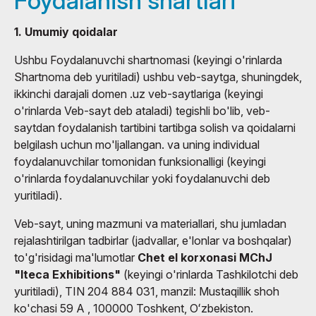
Foydalanish shartlari
1. Umumiy qoidalar
Ushbu Foydalanuvchi shartnomasi (keyingi o'rinlarda
Shartnoma deb yuritiladi) ushbu veb-saytga, shuningdek,
ikkinchi darajali domen .uz veb-saytlariga (keyingi
o'rinlarda Veb-sayt deb ataladi) tegishli bo'lib, veb-
saytdan foydalanish tartibini tartibga solish va qoidalarni
belgilash uchun mo'ljallangan. va uning individual
foydalanuvchilar tomonidan funksionalligi (keyingi
o'rinlarda foydalanuvchilar yoki foydalanuvchi deb
yuritiladi).
Veb-sayt, uning mazmuni va materiallari, shu jumladan
rejalashtirilgan tadbirlar (jadvallar, e'lonlar va boshqalar)
to'g'risidagi ma'lumotlar
Chet el korxonasi MChJ
"Iteca Exhibitions"
(keyingi o'rinlarda Tashkilotchi deb
yuritiladi), TIN 204 884 031, manzil: Mustaqillik shoh
ko'chasi 59 A , 100000 Toshkent, Oʻzbekiston.