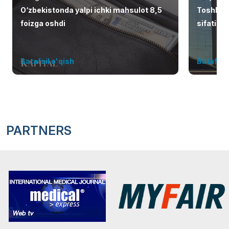
O‘zbekistonda yalpi ichki mahsulot 8,5
Toshken
foizga oshdi
sifatid
Batafsil o'qish
Batafsil 
PARTNERS