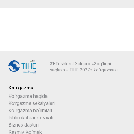
31-Toshkent Xalqaro «Sog’liqni
saqlash – TIHE 2027» ko’rgazmasi
Ko`rgazma
Ko`rgazma haqida
Ko‘rgazma seksiyalari
Ko`rgazma bo`limlari
Ishtirokchilar ro`yxati
Biznes dasturi
Rasmiy Ko`mak