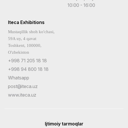
10:00 - 16:00
Iteca Exhibitions
Mustaqillik shoh ko'chasi,
59A uy, 4 qavat
Toshkent, 100000,
O'zbekiston
+998 71 205 18 18
+998 94 800 18 18
Whatsapp
post@iteca.uz
www.iteca.uz
Ijtimoiy tarmoqlar