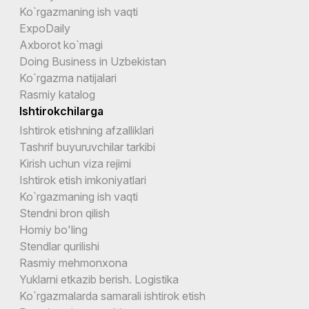
Ko`rgazmaning ish vaqti
ExpoDaily
Axborot ko`magi
Doing Business in Uzbekistan
Ko`rgazma natijalari
Rasmiy katalog
Ishtirokchilarga
Ishtirok etishning afzalliklari
Tashrif buyuruvchilar tarkibi
Kirish uchun viza rejimi
Ishtirok etish imkoniyatlari
Ko`rgazmaning ish vaqti
Stendni bron qilish
Homiy bo'ling
Stendlar qurilishi
Rasmiy mehmonxona
Yuklarni etkazib berish. Logistika
Ko`rgazmalarda samarali ishtirok etish