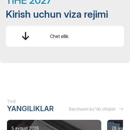
TIHE 2027
Kirish uchun viza rejimi
Chet ellik
TIHE
YANGILIKLAR
Barchasini ko'rib chiqish
5 avgust 2026
28 iyul 2