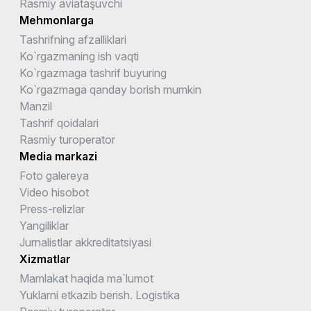
Rasmiy aviataşuvchi
Mehmonlarga
Tashrifning afzalliklari
Ko`rgazmaning ish vaqti
Ko`rgazmaga tashrif buyuring
Ko`rgazmaga qanday borish mumkin
Manzil
Tashrif qoidalari
Rasmiy turoperator
Media markazi
Foto galereya
Video hisobot
Press-relizlar
Yangiliklar
Jurnalistlar akkreditatsiyasi
Xizmatlar
Mamlakat haqida ma`lumot
Yuklarni etkazib berish. Logistika