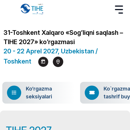
31-Toshkent Xalqaro «Sog’liqni saqlash –
TIHE 2027» ko’rgazmasi
20 - 22 Aprel 2027, Uzbekistan /
Toshkent
Ko‘rgazma
Ko`rgazm
seksiyalari
tashrif bu