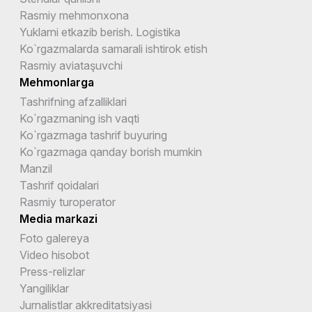
Rasmiy mehmonxona
Yuklarni etkazib berish. Logistika
Ko`rgazmalarda samarali ishtirok etish
Rasmiy aviataşuvchi
Mehmonlarga
Tashrifning afzalliklari
Ko`rgazmaning ish vaqti
Ko`rgazmaga tashrif buyuring
Ko`rgazmaga qanday borish mumkin
Manzil
Tashrif qoidalari
Rasmiy turoperator
Media markazi
Foto galereya
Video hisobot
Press-relizlar
Yangiliklar
Jurnalistlar akkreditatsiyasi