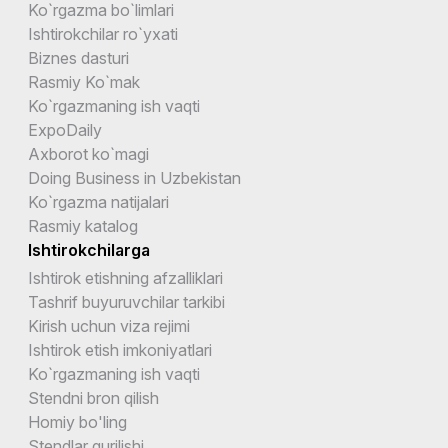
Ko`rgazma bo`limlari
Ishtirokchilar ro`yxati
Biznes dasturi
Rasmiy Ko`mak
Ko`rgazmaning ish vaqti
ExpoDaily
Axborot ko`magi
Doing Business in Uzbekistan
Ko`rgazma natijalari
Rasmiy katalog
Ishtirokchilarga
Ishtirok etishning afzalliklari
Tashrif buyuruvchilar tarkibi
Kirish uchun viza rejimi
Ishtirok etish imkoniyatlari
Ko`rgazmaning ish vaqti
Stendni bron qilish
Homiy bo'ling
Stendlar qurilishi