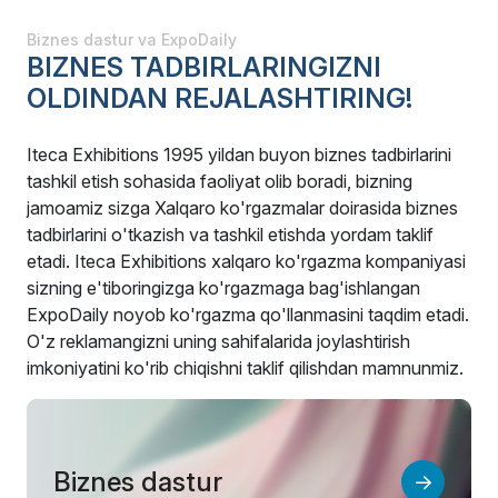
Biznes dastur va ExpoDaily
BIZNES TADBIRLARINGIZNI
OLDINDAN REJALASHTIRING!
Iteca Exhibitions 1995 yildan buyon biznes tadbirlarini
tashkil etish sohasida faoliyat olib boradi, bizning
jamoamiz sizga Xalqaro ko'rgazmalar doirasida biznes
tadbirlarini o'tkazish va tashkil etishda yordam taklif
etadi. Iteca Exhibitions xalqaro ko'rgazma kompaniyasi
sizning e'tiboringizga ko'rgazmaga bag'ishlangan
ExpoDaily noyob ko'rgazma qo'llanmasini taqdim etadi.
O'z reklamangizni uning sahifalarida joylashtirish
imkoniyatini ko'rib chiqishni taklif qilishdan mamnunmiz.
Biznes dastur