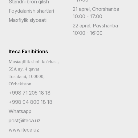
Stendni bron qilish
21 aprel, Chorshanba
Foydalanish shartlari
10:00 - 17:00
Maxfiylik siyosati
22 aprel, Payshanba
10:00 - 16:00
Iteca Exhibitions
Mustaqillik shoh ko'chasi,
59A uy, 4 qavat
Toshkent, 100000,
O'zbekiston
+998 71 205 18 18
+998 94 800 18 18
Whatsapp
post@iteca.uz
www.iteca.uz