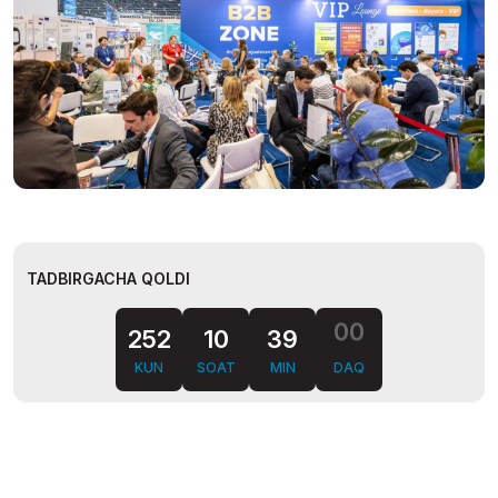
TADBIRGACHA QOLDI
38
59
252
10
KUN
SOAT
MIN
DAQ