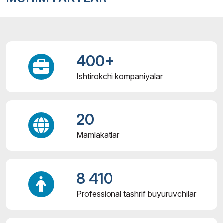
400+
Ishtirokchi kompaniyalar
20
Mamlakatlar
8 410
Professional tashrif buyuruvchilar