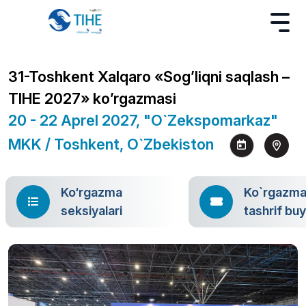
31-Toshkent Xalqaro «Sog’liqni saqlash –
TIHE 2027» ko’rgazmasi
20 - 22 Aprel 2027, "O`zekspomarkaz"
MKK / Toshkent, O`zbekiston
Ko‘rgazma
Ko`rgazm
seksiyalari
tashrif bu