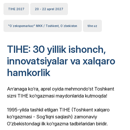
TIHE 2027
20 - 22 aprel 2027
"O`zekspomarkaz" MKK / Toshkent, O`zbekiston
tihe.uz
TIHE: 30 yillik ishonch,
innovatsiyalar va xalqaro
hamkorlik
An’anaga ko‘ra, aprel oyida mehmondo‘st Toshkent
sizni TIHE ko‘rgazmasi maydonlarida kutmoqda!
1995-yilda tashkil etilgan TIHE (Toshkent xalqaro
ko‘rgazmasi - Sog‘liqni saqlash) zamonaviy
O‘zbekistondagi ilk ko‘rgazma tadbirlaridan biridir.