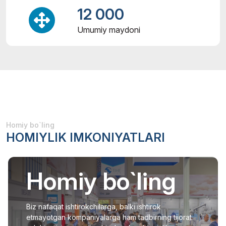
12 000
Umumiy maydoni
Homiy bo`ling
HOMIYLIK IMKONIYATLARI
Homiy bo`ling
Biz nafaqat ishtirokchilarga, balki ishtirok
etmayotgan kompaniyalarga ham tadbirning tijorat