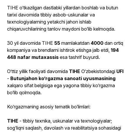
TIHE o‘tkazilgan dastlabki yillardan boshlab va butun
tarixi davomida tibbiy asbob-uskunalar va
texnologiyalarning yetakchi jahon ishlab
chiqaruvchilarining tanlov maydoni bo‘lib kelmoqda.
30 yil davomida TIHE
55
mamlakatdan
4000
dan ortiq
kompaniya va brendlarni ishtirok etishga jalb etdi,
194
448 nafar mutaxassis
esa tashrif buyurdi.
O‘ttiz yillik faoliyati davomida
TIHE
O‘zbekistondagi
UFI
-
Butunjahon ko‘rgazma sanoati
uyusmasining
xalqaro sifat belgisiga ega yagona tibbiy ko‘rgazma
bo‘lib qolmoqda.
Ko‘rgazmaning asosiy tematik bo‘limlari:
TIHE
- tibbiy texnika, uskunalar va texnologiyalar;
sog‘liqni saqlash, davolash va reabilitatsiya sohasidagi