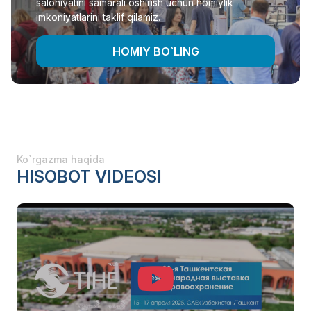
salohiyatini samarali oshirish uchun homiylik
imkoniyatlarini taklif qilamiz.
HOMIY BO`LING
Ko`rgazma haqida
HISOBOT VIDEOSI