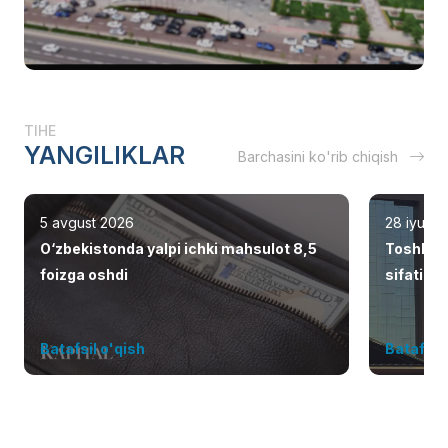
TIHE
YANGILIKLAR
Barchasini ko'rib chiqish
5 avgust 2026
28 iyul 2
O‘zbekistonda yalpi ichki mahsulot 8,5
Toshken
foizga oshdi
sifatid
Batafsil o'qish
Batafsil 