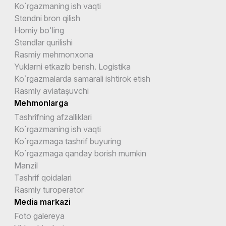
Ko`rgazmaning ish vaqti
Stendni bron qilish
Homiy bo'ling
Stendlar qurilishi
Rasmiy mehmonxona
Yuklarni etkazib berish. Logistika
Ko`rgazmalarda samarali ishtirok etish
Rasmiy aviataşuvchi
Mehmonlarga
Tashrifning afzalliklari
Ko`rgazmaning ish vaqti
Ko`rgazmaga tashrif buyuring
Ko`rgazmaga qanday borish mumkin
Manzil
Tashrif qoidalari
Rasmiy turoperator
Media markazi
Foto galereya