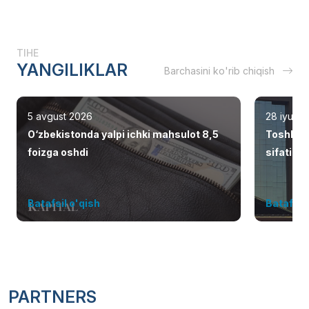
TIHE
YANGILIKLAR
Barchasini ko'rib chiqish
5 avgust 2026
28 iyul 2
O‘zbekistonda yalpi ichki mahsulot 8,5
Toshken
foizga oshdi
sifatid
Batafsil o'qish
Batafsil 
PARTNERS