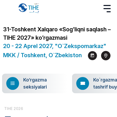
31-Toshkent Xalqaro «Sog’liqni saqlash –
TIHE 2027» ko’rgazmasi
20 - 22 Aprel 2027, "O`zekspomarkaz"
MKK / Toshkent, O`zbekiston
Ko‘rgazma
Ko`rgazm
seksiyalari
tashrif bu
TIHE 2026