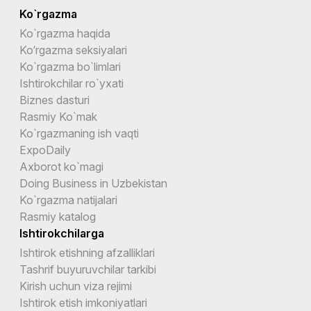
Ko`rgazma
Ko`rgazma haqida
Ko‘rgazma seksiyalari
Ko`rgazma bo`limlari
Ishtirokchilar ro`yxati
Biznes dasturi
Rasmiy Ko`mak
Ko`rgazmaning ish vaqti
ExpoDaily
Axborot ko`magi
Doing Business in Uzbekistan
Ko`rgazma natijalari
Rasmiy katalog
Ishtirokchilarga
Ishtirok etishning afzalliklari
Tashrif buyuruvchilar tarkibi
Kirish uchun viza rejimi
Ishtirok etish imkoniyatlari