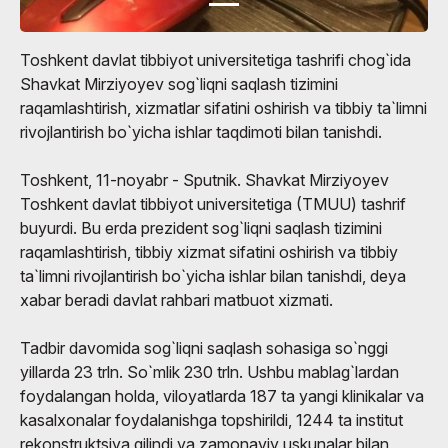
Toshkent davlat tibbiyot universitetiga tashrifi chog`ida
Shavkat Mirziyoyev sog`liqni saqlash tizimini
raqamlashtirish, xizmatlar sifatini oshirish va tibbiy ta`limni
rivojlantirish bo`yicha ishlar taqdimoti bilan tanishdi.
Toshkent, 11-noyabr - Sputnik. Shavkat Mirziyoyev
Toshkent davlat tibbiyot universitetiga (TMUU) tashrif
buyurdi. Bu erda prezident sog`liqni saqlash tizimini
raqamlashtirish, tibbiy xizmat sifatini oshirish va tibbiy
ta`limni rivojlantirish bo`yicha ishlar bilan tanishdi, deya
xabar beradi davlat rahbari matbuot xizmati.
Tadbir davomida sog`liqni saqlash sohasiga so`nggi
yillarda 23 trln. So`mlik 230 trln. Ushbu mablag`lardan
foydalangan holda, viloyatlarda 187 ta yangi klinikalar va
kasalxonalar foydalanishga topshirildi, 1244 ta institut
rekonstruktsiya qilindi va zamonaviy uskunalar bilan