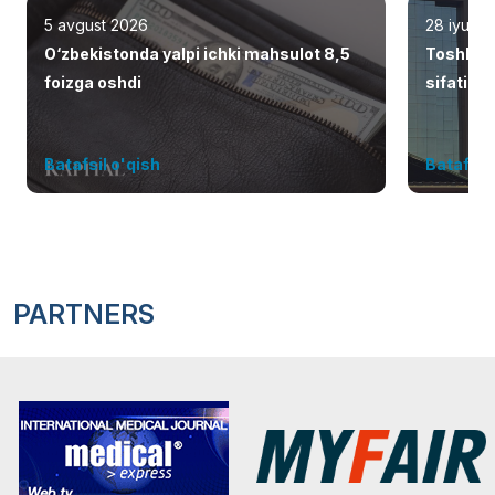
5 avgust 2026
28 iyul 2
O‘zbekistonda yalpi ichki mahsulot 8,5
Toshken
foizga oshdi
sifatid
Batafsil o'qish
Batafsil 
PARTNERS