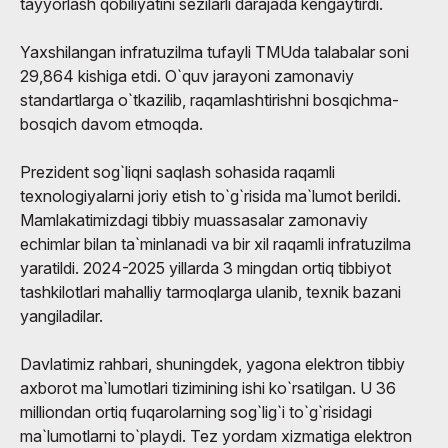
tayyorlash qobiliyatini sezilarli darajada kengaytirdi.
Yaxshilangan infratuzilma tufayli TMUda talabalar soni
29,864 kishiga etdi. O`quv jarayoni zamonaviy
standartlarga o`tkazilib, raqamlashtirishni bosqichma-
bosqich davom etmoqda.
Prezident sog`liqni saqlash sohasida raqamli
texnologiyalarni joriy etish to`g`risida ma`lumot berildi.
Mamlakatimizdagi tibbiy muassasalar zamonaviy
echimlar bilan ta`minlanadi va bir xil raqamli infratuzilma
yaratildi. 2024-2025 yillarda 3 mingdan ortiq tibbiyot
tashkilotlari mahalliy tarmoqlarga ulanib, texnik bazani
yangiladilar.
Davlatimiz rahbari, shuningdek, yagona elektron tibbiy
axborot ma`lumotlari tizimining ishi ko`rsatilgan. U 36
milliondan ortiq fuqarolarning sog`lig`i to`g`risidagi
ma`lumotlarni to`playdi. Tez yordam xizmatiga elektron