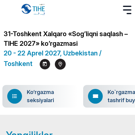
31-Toshkent Xalqaro «Sog’liqni saqlash –
TIHE 2027» ko’rgazmasi
20 - 22 Aprel 2027, Uzbekistan /
Toshkent
Ko‘rgazma
Ko`rgazm
seksiyalari
tashrif bu