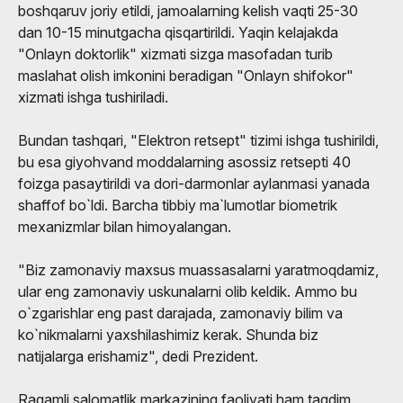
boshqaruv joriy etildi, jamoalarning kelish vaqti 25-30
dan 10-15 minutgacha qisqartirildi. Yaqin kelajakda
"Onlayn doktorlik" xizmati sizga masofadan turib
maslahat olish imkonini beradigan "Onlayn shifokor"
xizmati ishga tushiriladi.
Bundan tashqari, "Elektron retsept" tizimi ishga tushirildi,
bu esa giyohvand moddalarning asossiz retsepti 40
foizga pasaytirildi va dori-darmonlar aylanmasi yanada
shaffof bo`ldi. Barcha tibbiy ma`lumotlar biometrik
mexanizmlar bilan himoyalangan.
"Biz zamonaviy maxsus muassasalarni yaratmoqdamiz,
ular eng zamonaviy uskunalarni olib keldik. Ammo bu
o`zgarishlar eng past darajada, zamonaviy bilim va
ko`nikmalarni yaxshilashimiz kerak. Shunda biz
natijalarga erishamiz", dedi Prezident.
Raqamli salomatlik markazining faoliyati ham taqdim