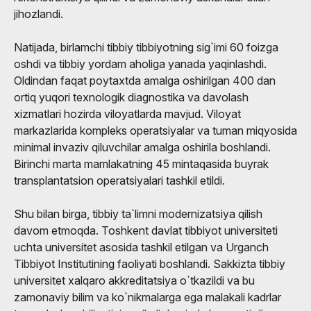
jihozlandi.
Natijada, birlamchi tibbiy tibbiyotning sig`imi 60 foizga
oshdi va tibbiy yordam aholiga yanada yaqinlashdi.
Oldindan faqat poytaxtda amalga oshirilgan 400 dan
ortiq yuqori texnologik diagnostika va davolash
xizmatlari hozirda viloyatlarda mavjud. Viloyat
markazlarida kompleks operatsiyalar va tuman miqyosida
minimal invaziv qiluvchilar amalga oshirila boshlandi.
Birinchi marta mamlakatning 45 mintaqasida buyrak
transplantatsion operatsiyalari tashkil etildi.
Shu bilan birga, tibbiy ta`limni modernizatsiya qilish
davom etmoqda. Toshkent davlat tibbiyot universiteti
uchta universitet asosida tashkil etilgan va Urganch
Tibbiyot Institutining faoliyati boshlandi. Sakkizta tibbiy
universitet xalqaro akkreditatsiya o`tkazildi va bu
zamonaviy bilim va ko`nikmalarga ega malakali kadrlar