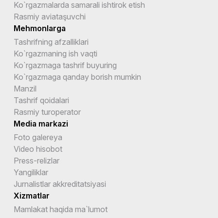
Ko`rgazmalarda samarali ishtirok etish
Rasmiy aviataşuvchi
Mehmonlarga
Tashrifning afzalliklari
Ko`rgazmaning ish vaqti
Ko`rgazmaga tashrif buyuring
Ko`rgazmaga qanday borish mumkin
Manzil
Tashrif qoidalari
Rasmiy turoperator
Media markazi
Foto galereya
Video hisobot
Press-relizlar
Yangiliklar
Jurnalistlar akkreditatsiyasi
Xizmatlar
Mamlakat haqida ma`lumot