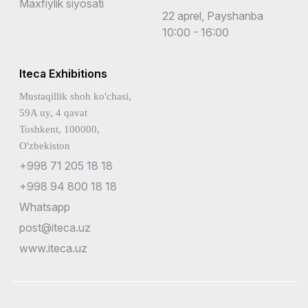
Maxfiylik siyosati
22 aprel, Payshanba
10:00 - 16:00
Iteca Exhibitions
Mustaqillik shoh ko'chasi,
59A uy, 4 qavat
Toshkent, 100000,
O'zbekiston
+998 71 205 18 18
+998 94 800 18 18
Whatsapp
post@iteca.uz
www.iteca.uz