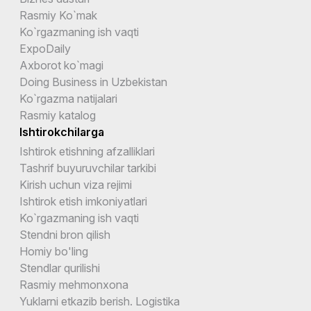
Rasmiy Ko`mak
Ko`rgazmaning ish vaqti
ExpoDaily
Axborot ko`magi
Doing Business in Uzbekistan
Ko`rgazma natijalari
Rasmiy katalog
Ishtirokchilarga
Ishtirok etishning afzalliklari
Tashrif buyuruvchilar tarkibi
Kirish uchun viza rejimi
Ishtirok etish imkoniyatlari
Ko`rgazmaning ish vaqti
Stendni bron qilish
Homiy bo'ling
Stendlar qurilishi
Rasmiy mehmonxona
Yuklarni etkazib berish. Logistika