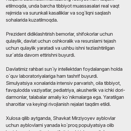
etilmoqda, unda barcha tibbiyot muassasalari real vaqt
rejimida va surunkali kasalliklar va sog`liqni saqlash
sohalarida kuzatilmoqda.
Prezident didiklashtirish bemorlar, shifokorlar uchun
qulaylik, davlat uchun oshkoralik va resurslarni tejash
uchun qulaylik yaratadi va ushbu ishni tezlashtirilgan
sur`atda davom ettirishni buyurdi.
Davlatimiz rahbari sun`iy intellektdan foydalangan holda
o`quv laboratoriyalariga ham tashrif buyurdi.
Simulyatsiya xonalarida intensiv parvarish, oila tibbiyot,
favqulodda vaziyatlar, pediatriya, akusherlik va ichki dori-
darmonlar, talabalar amaliy ko`nikmalarga ega. Yaratilgan
sharoitlar va keyingi rivojlanish rejalari taqdim etildi.
Xulosa qilib aytganda, Shavkat Mirziyoyev ayblovlar
uchun ayblovlarni yanada ko`proq populyatsiya olib