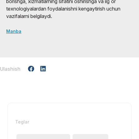
borishga, xizmatlarning sifatini oshirishga va ilg`or
texnologiyalardan foydalanishni kengaytirish uchun
vazifalarni belgilaydi.
Manba
Ulashish
Teglar