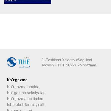
31-Toshkent Xalqaro «Sog’liqni
saqlash – TIHE 2027» ko’rgazmasi
Ko`rgazma
Ko`rgazma haqida
Ko‘rgazma seksiyalari
Ko`rgazma bo`limlari
Ishtirokchilar ro`yxati
Biznes dasturi