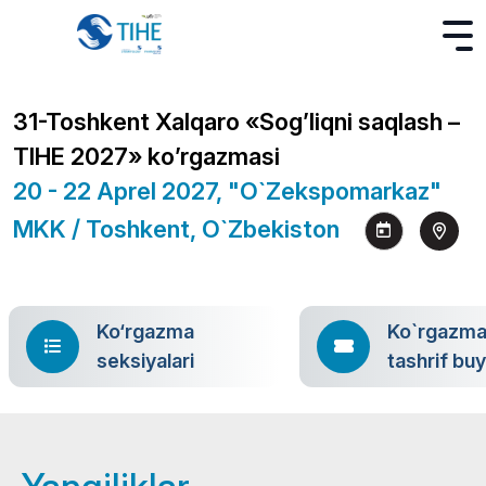
31-Toshkent Xalqaro «Sog’liqni saqlash –
TIHE 2027» ko’rgazmasi
20 - 22 Aprel 2027, "O`zekspomarkaz"
MKK / Toshkent, O`zbekiston
Ko‘rgazma
Ko`rgazm
seksiyalari
tashrif bu