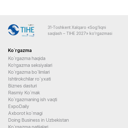
31-Toshkent Xalqaro «Sog’liqni
saqlash – TIHE 2027» ko’rgazmasi
Ko`rgazma
Ko`rgazma haqida
Ko‘rgazma seksiyalari
Ko`rgazma bo`limlari
Ishtirokchilar ro`yxati
Biznes dasturi
Rasmiy Ko`mak
Ko`rgazmaning ish vaqti
ExpoDaily
Axborot ko`magi
Doing Business in Uzbekistan
Ko`rgazma natijalari