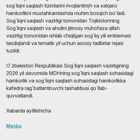
sog`liqni saqlash tizimlarini rivojlantirish va xalqaro
hamkorlikni mustahkamlashda muhim bosqich bo`ladi.
Sog`liqni saqlash vazirligi tomonidan Tojikistonning
Sog`liqni saqlash va aholini ijtimoiy muhofaza qilish
vazirligi tomonidan ishlab chiqilgan sog`liq yili emblemasi
tasdiqlandi va tematik yil uchun asosiy tadbirlar rejasi
tuzildi.
O`zbekiston Respublikasi Sog`liqni saqlash vazirligining
2026 yil davomida MDHning sog`liqni saqlash sohasidagi
hamkorlik va sog`liqni saqlash sohasidagi hamkorlikka
kafedra rag`batlantiruvchi tashabbusi qo`llab-
quvvatlandi.
Xabarda aytilishicha
Manba