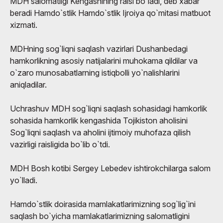
MDH salomatligi Kengashining raisi bo`ladi, deb xabar
beradi Hamdo`stlik Hamdo`stlik Ijroiya qo`mitasi matbuot
xizmati.
MDHning sog`liqni saqlash vazirlari Dushanbedagi
hamkorlikning asosiy natijalarini muhokama qildilar va
o`zaro munosabatlarning istiqbolli yo`nalishlarini
aniqladilar.
Uchrashuv MDH sog`liqni saqlash sohasidagi hamkorlik
sohasida hamkorlik kengashida Tojikiston aholisini
Sog`liqni saqlash va aholini ijtimoiy muhofaza qilish
vazirligi raisligida bo`lib o`tdi.
MDH Bosh kotibi Sergey Lebedev ishtirokchilarga salom
yo`lladi.
Hamdo`stlik doirasida mamlakatlarimizning sog`lig`ini
saqlash bo`yicha mamlakatlarimizning salomatligini