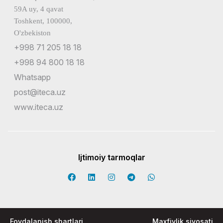
59A uy, 4 qavat
Toshkent, 100000,
O'zbekiston
+998 71 205 18 18
+998 94 800 18 18
Whatsapp
post@iteca.uz
www.iteca.uz
Ijtimoiy tarmoqlar
Foydalanish shartlari
Maxfiylik siyosati