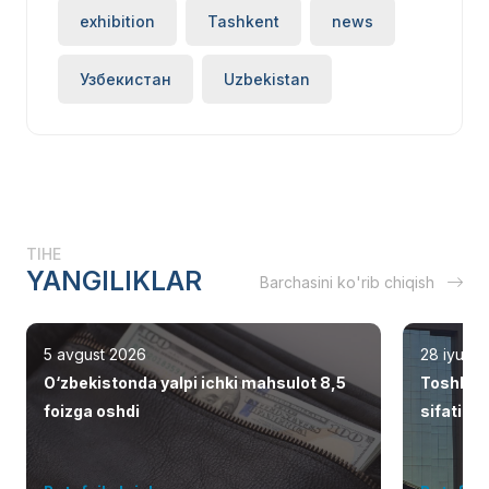
exhibition
Tashkent
news
Узбекистан
Uzbekistan
TIHE
YANGILIKLAR
Barchasini ko'rib chiqish
5 avgust 2026
28 iyul 2
O‘zbekistonda yalpi ichki mahsulot 8,5
Toshken
foizga oshdi
sifatid