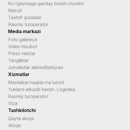
Ko`rgazmaga qanday borish mumkin
Manzil
Tashrif qoidalari
Rasmiy turoperator
Media markazi
Foto galereya
Video hisobot
Press-relizlar
Yangiliklar
Jurnalistlar akkreditatsiyasi
Xizmatlar
Mamlakat haqida ma`lumot
Yuklarni etkazib berish. Logistika
Rasmiy turoperator
Viza
Tashkilotchi
Qayta aloqa
Aloqa