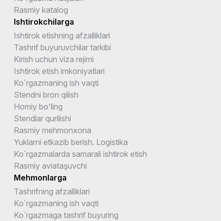
Rasmiy katalog
Ishtirokchilarga
Ishtirok etishning afzalliklari
Tashrif buyuruvchilar tarkibi
Kirish uchun viza rejimi
Ishtirok etish imkoniyatlari
Ko`rgazmaning ish vaqti
Stendni bron qilish
Homiy bo'ling
Stendlar qurilishi
Rasmiy mehmonxona
Yuklarni etkazib berish. Logistika
Ko`rgazmalarda samarali ishtirok etish
Rasmiy aviataşuvchi
Mehmonlarga
Tashrifning afzalliklari
Ko`rgazmaning ish vaqti
Ko`rgazmaga tashrif buyuring