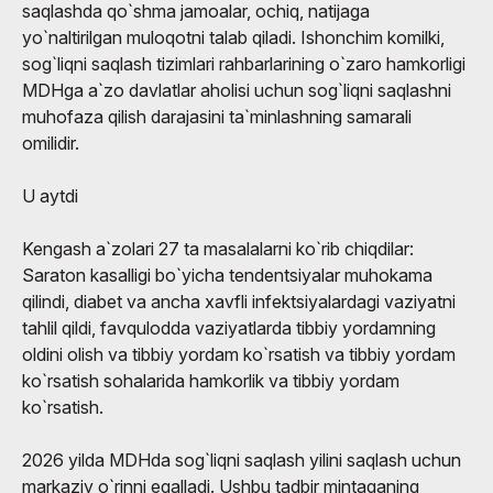
saqlashda qo`shma jamoalar, ochiq, natijaga
yo`naltirilgan muloqotni talab qiladi. Ishonchim komilki,
sog`liqni saqlash tizimlari rahbarlarining o`zaro hamkorligi
MDHga a`zo davlatlar aholisi uchun sog`liqni saqlashni
muhofaza qilish darajasini ta`minlashning samarali
omilidir.
U aytdi
Kengash a`zolari 27 ta masalalarni ko`rib chiqdilar:
Saraton kasalligi bo`yicha tendentsiyalar muhokama
qilindi, diabet va ancha xavfli infektsiyalardagi vaziyatni
tahlil qildi, favqulodda vaziyatlarda tibbiy yordamning
oldini olish va tibbiy yordam ko`rsatish va tibbiy yordam
ko`rsatish sohalarida hamkorlik va tibbiy yordam
ko`rsatish.
2026 yilda MDHda sog`liqni saqlash yilini saqlash uchun
markaziy o`rinni egalladi. Ushbu tadbir mintaqaning