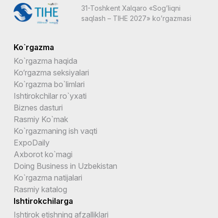
31-Toshkent Xalqaro «Sog’liqni
saqlash – TIHE 2027» ko’rgazmasi
Ko`rgazma
Ko`rgazma haqida
Ko‘rgazma seksiyalari
Ko`rgazma bo`limlari
Ishtirokchilar ro`yxati
Biznes dasturi
Rasmiy Ko`mak
Ko`rgazmaning ish vaqti
ExpoDaily
Axborot ko`magi
Doing Business in Uzbekistan
Ko`rgazma natijalari
Rasmiy katalog
Ishtirokchilarga
Ishtirok etishning afzalliklari