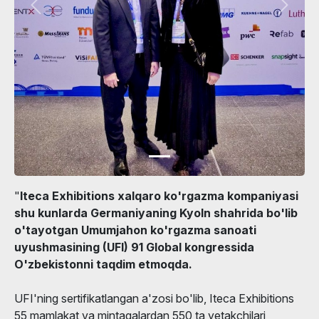
"
Iteca Exhibitions xalqaro ko'rgazma kompaniyasi
shu kunlarda Germaniyaning Kyoln shahrida bo'lib
o'tayotgan Umumjahon ko'rgazma sanoati
uyushmasining (UFI) 91 Global kongressida
O'zbekistonni taqdim etmoqda.
UFI'ning sertifikatlangan a'zosi bo'lib, Iteca Exhibitions
55 mamlakat va mintaqalardan 550 ta yetakchilari