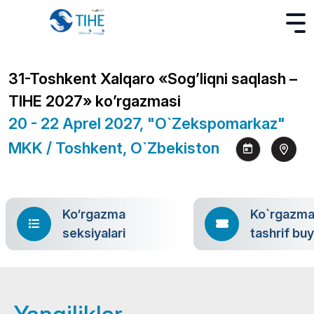
31-Toshkent Xalqaro «Sog’liqni saqlash –
TIHE 2027» ko’rgazmasi
20 - 22 Aprel 2027, "O`zekspomarkaz"
MKK / Toshkent, O`zbekiston
Ko‘rgazma
Ko`rgazm
seksiyalari
tashrif bu