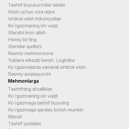
Tashrif buyuruvchilar tarkibi
Kirish uchun viza rejimi
Ishtirok etish imkoniyatlari
Ko`rgazmaning ish vaqti
Stendni bron qilish
Homiy bo'ling
Stendlar qurilishi
Rasmiy mehmonxona
Yuklarni etkazib berish. Logistika
Ko`rgazmalarda samarali ishtirok etish
Rasmiy aviataşuvchi
Mehmonlarga
Tashrifning afzalliklari
Ko`rgazmaning ish vaqti
Ko`rgazmaga tashrif buyuring
Ko`rgazmaga qanday borish mumkin
Manzil
Tashrif qoidalari