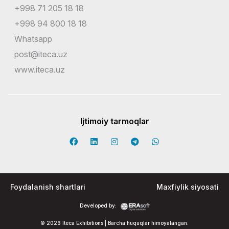
+998 71 205 18 18
+998 94 800 18 18
Whatsapp
post@iteca.uz
www.iteca.uz
Ijtimoiy tarmoqlar
Foydalanish shartlari
Maxfiylik siyosati
Developed by:
© 2026 Iteca Exhibitions | Barcha huquqlar himoyalangan.