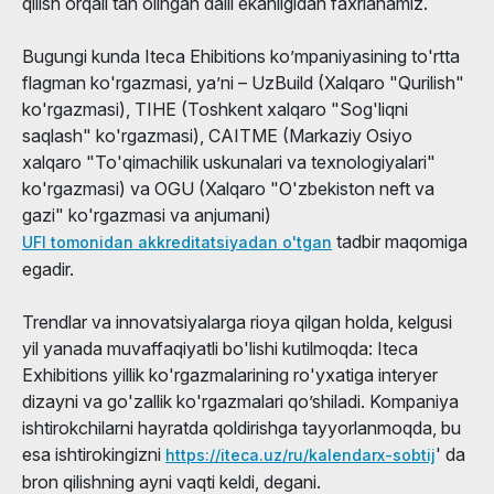
qilish orqali tan olingan dalil ekanligidan faxrlanamiz.
Bugungi kunda Iteca Ehibitions ko’mpaniyasining to'rtta
flagman ko'rgazmasi, ya’ni – UzBuild (Xalqaro "Qurilish"
ko'rgazmasi), TIHE (Toshkent xalqaro "Sog'liqni
saqlash" ko'rgazmasi), CAITME (Markaziy Osiyo
xalqaro "To'qimachilik uskunalari va texnologiyalari"
ko'rgazmasi) va OGU (Xalqaro "O'zbekiston neft va
gazi" ko'rgazmasi va anjumani)
tadbir maqomiga
UFI tomonidan akkreditatsiyadan o'tgan
egadir.
Trendlar va innovatsiyalarga rioya qilgan holda, kelgusi
yil yanada muvaffaqiyatli bo'lishi kutilmoqda: Iteca
Exhibitions yillik ko'rgazmalarining ro'yxatiga interyer
dizayni va go'zallik ko'rgazmalari qo’shiladi. Kompaniya
ishtirokchilarni hayratda qoldirishga tayyorlanmoqda, bu
esa ishtirokingizni
' da
https://iteca.uz/ru/kalendarx-sobtij
bron qilishning ayni vaqti keldi, degani.