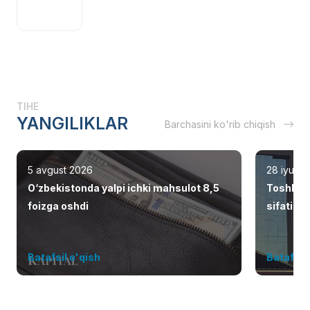
TIHE
YANGILIKLAR
Barchasini ko'rib chiqish
5 avgust 2026
28 iyul 2
O‘zbekistonda yalpi ichki mahsulot 8,5
Toshken
foizga oshdi
sifatid
Batafsil o'qish
Batafsil 