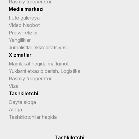
Rasmiy turoperator
Media markazi
Foto galereya
Video hisobot
Press-relizlar
Yangiliklar
Jurnalistlar akkreditatsiyasi
Xizmatlar
Mamlakat haqida ma`lumot
Yuklarni etkazib berish. Logistika
Rasmiy turoperator
Viza
Tashkilotchi
Qayta aloqa
Aloqa
Tashkilotchilar haqida
Tashkilotchi