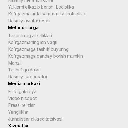
Rasmiy mehmonxona
Yuklarni etkazib berish. Logistika
Ko`rgazmalarda samarali ishtirok etish
Rasmiy aviataşuvchi
Mehmonlarga
Tashrifning afzalliklari
Ko`rgazmaning ish vaqti
Ko`rgazmaga tashrif buyuring
Ko`rgazmaga qanday borish mumkin
Manzil
Tashrif qoidalari
Rasmiy turoperator
Media markazi
Foto galereya
Video hisobot
Press-relizlar
Yangiliklar
Jurnalistlar akkreditatsiyasi
Xizmatlar