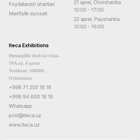
21 aprel, Chorshanba
Foydalanish shartlari
10:00 - 17:00
Maxfiylik siyosati
22 aprel, Payshanba
10:00 - 16:00
Iteca Exhibitions
Mustaqillik shoh ko'chasi,
59A uy, 4 qavat
Toshkent, 100000,
O'zbekiston
+998 71 205 18 18
+998 94 800 18 18
Whatsapp
post@iteca.uz
www.iteca.uz