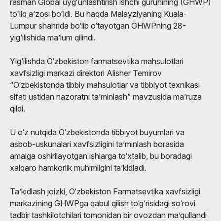
rasman Global uygʻunlashtirish ishchi guruhining (GHWP)
toʻliq aʼzosi boʻldi. Bu haqda Malayziyaning Kuala-
Lumpur shahrida bo‘lib o‘tayotgan GHWPning 28-
yig‘ilishida ma’lum qilindi.
Yig‘ilishda O‘zbekiston farmatsevtika mahsulotlari
xavfsizligi markazi direktori Alisher Temirov
“O‘zbekistonda tibbiy mahsulotlar va tibbiyot texnikasi
sifati ustidan nazoratni ta’minlash” mavzusida ma’ruza
qildi.
U o‘z nutqida O‘zbekistonda tibbiyot buyumlari va
asbob-uskunalari xavfsizligini ta’minlash borasida
amalga oshirilayotgan ishlarga to‘xtalib, bu boradagi
xalqaro hamkorlik muhimligini ta’kidladi.
Ta’kidlash joizki, O‘zbekiston Farmatsevtika xavfsizligi
markazining GHWPga qabul qilish to‘g‘risidagi so‘rovi
tadbir tashkilotchilari tomonidan bir ovozdan ma’qullandi