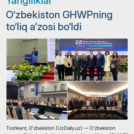
Yangiliklar
O‘zbekiston GHWPning
to‘liq a’zosi bo‘ldi
Toshkent, Oʻzbekiston (UzDaily.uz) — Oʻzbekiston