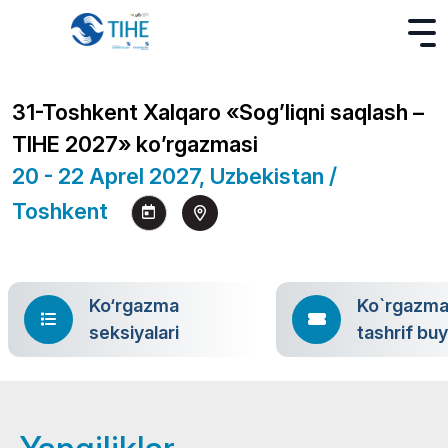
31-Toshkent Xalqaro «Sog’liqni saqlash –
TIHE 2027» ko’rgazmasi
20 - 22 Aprel 2027, Uzbekistan /
Toshkent
Ko‘rgazma
Ko`rgazm
seksiyalari
tashrif bu