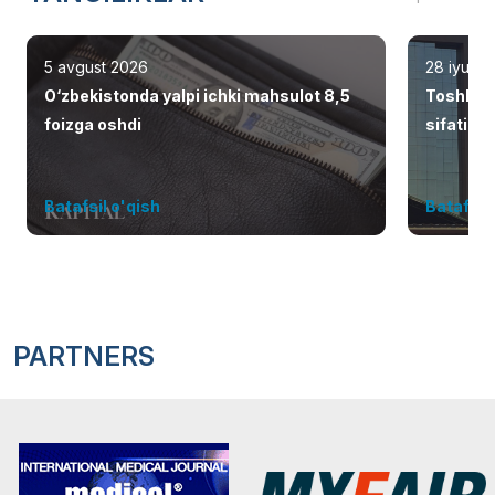
5 avgust 2026
28 iyul 2
O‘zbekistonda yalpi ichki mahsulot 8,5
Toshken
foizga oshdi
sifatid
Batafsil o'qish
Batafsil 
PARTNERS