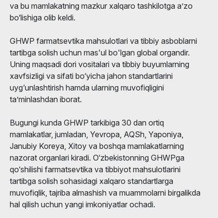
va bu mamlakatning mazkur xalqaro tashkilotga a’zo
bo‘lishiga olib keldi.
GHWP farmatsevtika mahsulotlari va tibbiy asboblarni
tartibga solish uchun mas'ul bo'lgan global organdir.
Uning maqsadi dori vositalari va tibbiy buyumlarning
xavfsizligi va sifati bo‘yicha jahon standartlarini
uyg‘unlashtirish hamda ularning muvofiqligini
ta’minlashdan iborat.
Bugungi kunda GHWP tarkibiga 30 dan ortiq
mamlakatlar, jumladan, Yevropa, AQSh, Yaponiya,
Janubiy Koreya, Xitoy va boshqa mamlakatlarning
nazorat organlari kiradi. O‘zbekistonning GHWPga
qo‘shilishi farmatsevtika va tibbiyot mahsulotlarini
tartibga solish sohasidagi xalqaro standartlarga
muvofiqlik, tajriba almashish va muammolarni birgalikda
hal qilish uchun yangi imkoniyatlar ochadi.