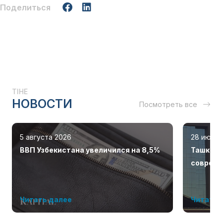
Поделиться
TIHE
НОВОСТИ
Посмотреть все
5 августа 2026
28 июля
ВВП Узбекистана увеличился на 8,5%
Ташкент
соврем
Читать далее
Читать 