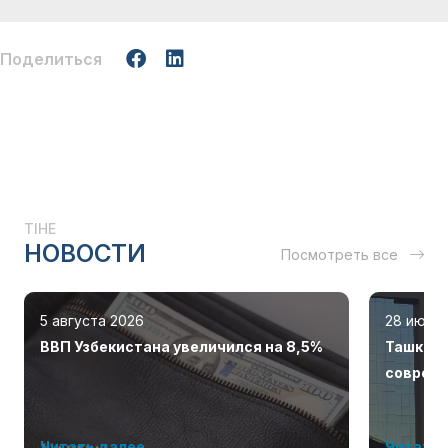
Поделиться
TIHE
НОВОСТИ
Посмотреть все
5 августа 2026
28 июля
ВВП Узбекистана увеличился на 8,5%
Ташкент
соврем
Читать далее
Читать 