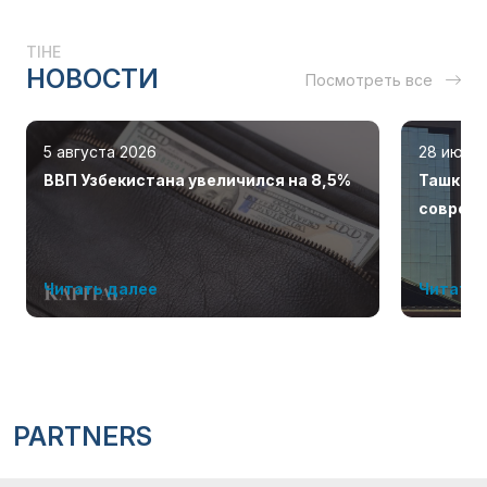
TIHE
НОВОСТИ
Посмотреть все
5 августа 2026
28 июля
ВВП Узбекистана увеличился на 8,5%
Ташкент
соврем
Читать далее
Читать 
PARTNERS