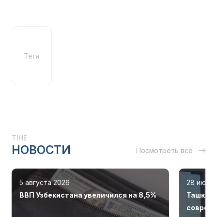
Теги
TIHE
НОВОСТИ
Посмотреть все
5 августа 2026
28 июля
ВВП Узбекистана увеличился на 8,5%
Ташкент
соврем