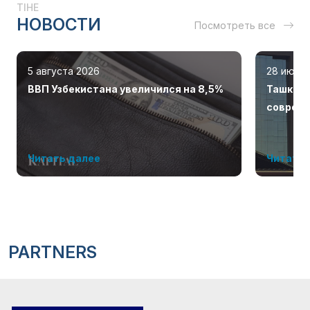
TIHE
НОВОСТИ
Посмотреть все
5 августа 2026
28 июля
ВВП Узбекистана увеличился на 8,5%
Ташкент
соврем
Читать далее
Читать 
PARTNERS